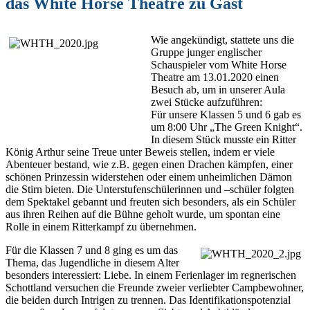
das White Horse Theatre zu Gast
Wie angekündigt, stattete uns die
Gruppe junger englischer
Schauspieler vom White Horse
Theatre am 13.01.2020 einen
Besuch ab, um in unserer Aula
zwei Stücke aufzuführen:
Für unsere Klassen 5 und 6 gab es
um 8:00 Uhr „The Green Knight“.
In diesem Stück musste ein Ritter
König Arthur seine Treue unter Beweis stellen, indem er viele
Abenteuer bestand, wie z.B. gegen einen Drachen kämpfen, einer
schönen Prinzessin widerstehen oder einem unheimlichen Dämon
die Stirn bieten. Die Unterstufenschülerinnen und –schüler folgten
dem Spektakel gebannt und freuten sich besonders, als ein Schüler
aus ihren Reihen auf die Bühne geholt wurde, um spontan eine
Rolle in einem Ritterkampf zu übernehmen.
Für die Klassen 7 und 8 ging es um das
Thema, das Jugendliche in diesem Alter
besonders interessiert: Liebe. In einem Ferienlager im regnerischen
Schottland versuchen die Freunde zweier verliebter Campbewohner,
die beiden durch Intrigen zu trennen. Das Identifikationspotenzial