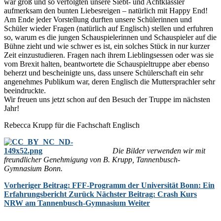
war groß und so verfolgten unsere Siebt- und Achtklässler
aufmerksam den bunten Liebesreigen – natürlich mit Happy End!
Am Ende jeder Vorstellung durften unsere Schülerinnen und
Schüler wieder Fragen (natürlich auf Englisch) stellen und erfuhren
so, warum es die jungen Schauspielerinnen und Schauspieler auf die
Bühne zieht und wie schwer es ist, ein solches Stück in nur kurzer
Zeit einzustudieren. Fragen nach ihrem Lieblingsessen oder was sie
vom Brexit halten, beantwortete die Schauspieltruppe aber ebenso
beherzt und bescheinigte uns, dass unsere Schülerschaft ein sehr
angenehmes Publikum war, deren Englisch die Muttersprachler sehr
beeindruckte.
Wir freuen uns jetzt schon auf den Besuch der Truppe im nächsten
Jahr!
Rebecca Krupp für die Fachschaft Englisch
Die Bilder verwenden wir mit
freundlicher Genehmigung von B. Krupp, Tannenbusch-
Gymnasium Bonn.
Vorheriger Beitrag: FFF-Programm der Universität Bonn: Ein
Erfahrungsbericht
Zurück
Nächster Beitrag: Crash Kurs
NRW am Tannenbusch-Gymnasium
Weiter