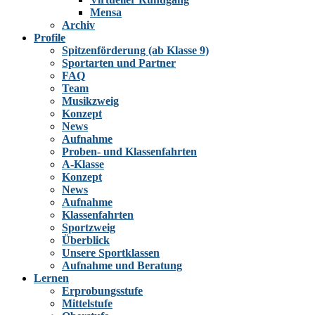
Mensa
Archiv
Profile
Spitzenförderung (ab Klasse 9)
Sportarten und Partner
FAQ
Team
Musikzweig
Konzept
News
Aufnahme
Proben- und Klassenfahrten
A-Klasse
Konzept
News
Aufnahme
Klassenfahrten
Sportzweig
Überblick
Unsere Sportklassen
Aufnahme und Beratung
Lernen
Erprobungsstufe
Mittelstufe