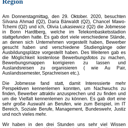
Region
Am Donnerstagmittag, den 29. Oktober. 2020, besuchten
Silvana Ahmad (Q2), Daria Bärwaldt (Q2), Chancel Mawo-
Tchemi (Q2) und ich, Olivia Lukasiewicz (Q2) die Jobmesse
in Bonn Hardtberg, welche im Telekombasketsstadion
stattgefunden hatte. Es gab dort viele verschiedene Stände,
an denen sich Unternehmen vorgestellt haben, Bewerber
gesucht haben und verschiedene Studiengänge oder
Ausbildungsplätze vorgestellt haben. Des Weiteren gab es
die Möglichkeit kostenlose Bewerbungsfotos zu machen,
Bewerbungsmappen korrigieren zu lassen und
Auslandsreisen zu organisieren ( wie Au Pair,
Auslandssemester, Sprachreisen etc.).
Die Jobmesse fand statt, damit Interessierte mehr
Perspektiven kennenlernen konnten, um Nachwuchs zu
finden, Bewerber attraktiv anzusprechen und zu finden und
um die Vielfalt kennenlernen zu können. Es gab dort eine
sehr große Auswahl an Berufen, wie zum Beispiel, im IT
Bereich, Soziale Berufe, Management, Bundeswehr, Justiz
und noch vieles mehr.
Wir haben in den drei Stunden uns sehr viel Wissen