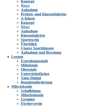
Konzept
News
Aufnahme
Proben- und Klassenfahrten
A-Klasse
Konzept
News
Aufnahme
Klassenfahrten
Sportzweig
Überblick
Unsere Sportklassen
Aufnahme und Beratung
Lernen
Erprobungsstufe
Mittelstufe
Oberstufe
Unterrichtsfächer
Tabu Digital
Begabtenförderung
Mitwirkende
Schulleitung
Mitarbeitende
Gremien
Förderverein