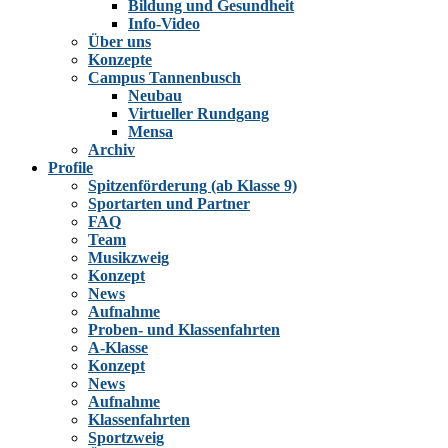
Bildung und Gesundheit
Info-Video
Über uns
Konzepte
Campus Tannenbusch
Neubau
Virtueller Rundgang
Mensa
Archiv
Profile
Spitzenförderung (ab Klasse 9)
Sportarten und Partner
FAQ
Team
Musikzweig
Konzept
News
Aufnahme
Proben- und Klassenfahrten
A-Klasse
Konzept
News
Aufnahme
Klassenfahrten
Sportzweig