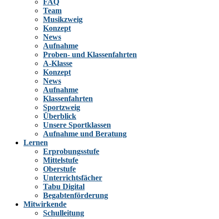
FAQ
Team
Musikzweig
Konzept
News
Aufnahme
Proben- und Klassenfahrten
A-Klasse
Konzept
News
Aufnahme
Klassenfahrten
Sportzweig
Überblick
Unsere Sportklassen
Aufnahme und Beratung
Lernen
Erprobungsstufe
Mittelstufe
Oberstufe
Unterrichtsfächer
Tabu Digital
Begabtenförderung
Mitwirkende
Schulleitung