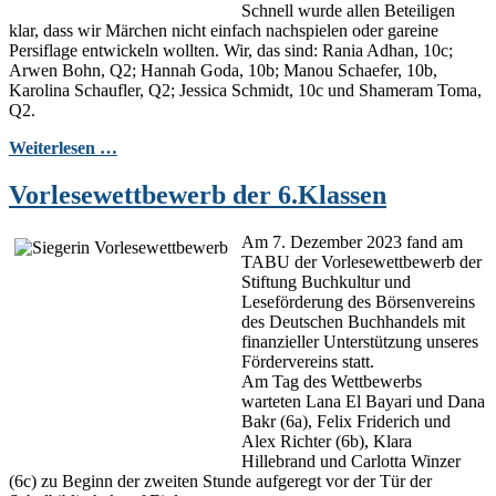
Schnell wurde allen Beteiligen
klar, dass wir Märchen nicht einfach nachspielen oder gar
eine
Persiflage entwickeln wollten. Wir, das sind: Rania Adhan, 10c;
Arwen Bohn, Q2; Hannah Goda, 10b; Manou Schaefer, 10b,
Karolina Schaufler, Q2; Jessica Schmidt, 10c und Shameram Toma,
Q2.
Weiterlesen …
Vorlesewettbewerb der 6.Klassen
Am 7. Dezember 2023 fand am
TABU der Vorlesewettbewerb der
Stiftung Buchkultur und
Leseförderung des Börsenvereins
des Deutschen Buchhandels mit
finanzieller Unterstützung unseres
Fördervereins statt.
Am Tag des Wettbewerbs
warteten Lana El Bayari und Dana
Bakr (6a), Felix Friderich und
Alex Richter (6b), Klara
Hillebrand und Carlotta Winzer
(6c) zu Beginn der zweiten Stunde aufgeregt vor der Tür der