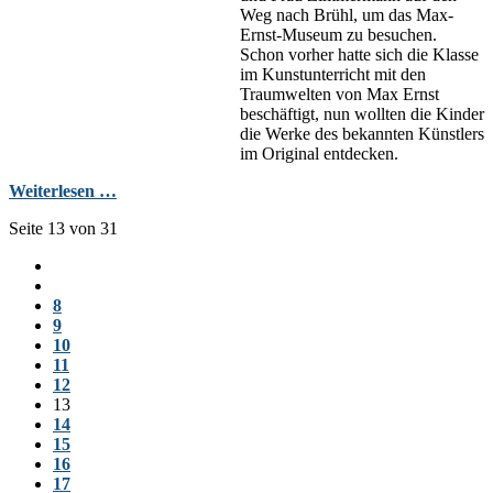
Weg nach Brühl, um das Max-
Ernst-Museum zu besuchen.
Schon vorher hatte sich die Klasse
im Kunstunterricht mit den
Traumwelten von Max Ernst
beschäftigt, nun wollten die Kinder
die Werke des bekannten Künstlers
im Original entdecken.
Weiterlesen …
Seite 13 von 31
8
9
10
11
12
13
14
15
16
17