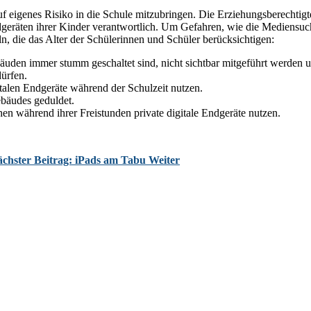
uf eigenes Risiko
in die Schule mitzubringen.
Die Erziehungsberechtigt
dgeräten ihrer Kinder verantwortlich.
Um Gefahren, wie die Mediensuc
ln
, die das Alter der Schülerinnen und Schüler berücksichtigen:
ebäuden immer
stumm geschaltet
sind,
nicht sichtbar mitgeführt
werden 
ürfen.
italen Endgeräte während der Schulzeit
nutzen.
bäudes geduldet.
en während ihrer Freistunden private digitale Endgeräte nutzen.
chster Beitrag: iPads am Tabu
Weiter