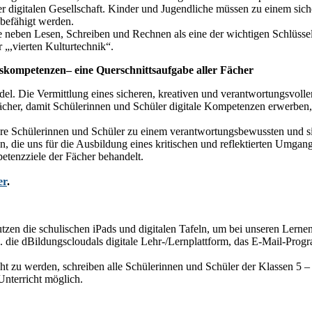
er digitalen Gesellschaft. Kinder und Jugendliche müssen zu einem sic
befähigt werden.
 neben Lesen, Schreiben und Rechnen als eine der wichtigen Schlüssel
er
„,vierten
Kulturtechnik“.
siskompetenzen
–
eine Querschnittsaufgabe aller Fächer
andel. Die Vermittlung eines sicheren, kreativen und verantwortungsv
ächer
, damit Schülerinnen und Schüler digitale Kompetenzen erwerben,
ere Schülerinnen und Schüler zu einem verantwortungsbewussten und s
 die uns für die Ausbildung eines kritischen und reflektierten Umgang
etenzziele der Fächer behandelt.
er
.
utzen die
schulischen iPads
und
digitalen Tafeln
, um bei unseren Lerne
.
die
dBildungscloud
als digitale Lehr-/Lernplattform, das
E-Mail-Prog
zu werden, schreiben alle Schülerinnen und Schüler der Klassen 5 – 9 
Unterricht möglich.