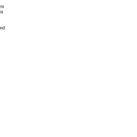
en
ht
und