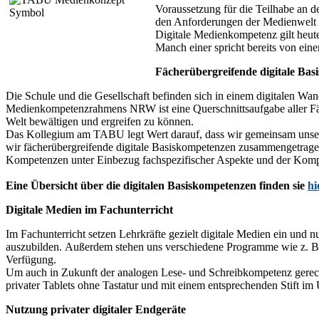
Voraussetzung für die Teilhabe an d
den Anforderungen der Medienwelt 
Digitale Medienkompetenz gilt heute
Manch einer spricht bereits von ein
Fächerübergreifende digitale Ba
Die Schule und die Gesellschaft befinden sich in einem digitalen W
Medienkompetenzrahmens NRW
ist eine
Querschnittsaufgabe aller F
Welt bewältigen und ergreifen zu können.
Das Kollegium am TABU legt Wert
darauf, dass wir gemeinsam uns
wir
fächerübergreifende digitale Basiskompetenzen
zusammengetragen,
Kompetenzen unter Einbezug fachspezifischer Aspekte und der Komp
Eine Übersicht über die
digitalen Basiskompetenzen
finden sie
hi
Digitale Medien im Fachunterricht
Im Fachunterricht setzen Lehrkräfte
gezielt digitale Medien
ein und n
auszubilden.
Außerdem
stehen uns verschiedene Programme wie
z. B
Verfügung.
Um auch in Zukunft der analogen Lese- und Schreibkompetenz gerecht 
privater Tablets
ohne Tastatur und mit einem entsprechenden Stift im 
Nutzung privater digitaler Endgeräte