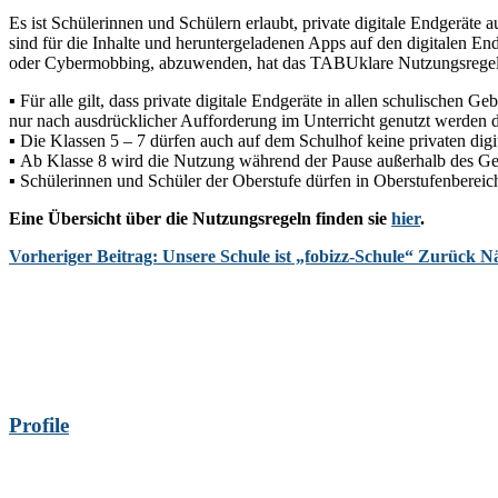
Es ist Schülerinnen und Schülern erlaubt,
private digitale Endgeräte a
sind für die Inhalte und heruntergeladenen Apps auf den digitalen En
oder Cybermobbing, abzuwenden, hat das T
ABU
klare Nutzungsrege
▪
Für
alle gilt, dass
private digitale Endgeräte
in allen schulischen G
nur nach ausdrücklicher Aufforderung im Unterricht genutzt werden d
▪
Die
Klassen 5 – 7
dürfen auch auf dem Schulhof keine privaten dig
▪
Ab Klasse 8
wird die Nutzung während der Pause außerhalb des Ge
▪
Schülerinnen und Schüler der
Oberstufe
dürfen in Oberstufenbereich
Eine Übersicht über die
Nutzungsregeln
finden sie
hier
.
Vorheriger Beitrag: Unsere Schule ist „fobizz-Schule“
Zurück
Nä
Profile