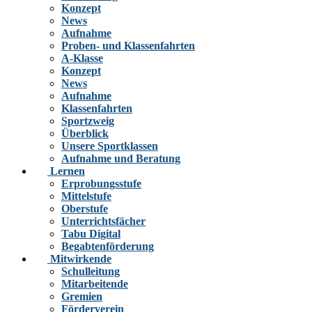
Konzept
News
Aufnahme
Proben- und Klassenfahrten
A-Klasse
Konzept
News
Aufnahme
Klassenfahrten
Sportzweig
Überblick
Unsere Sportklassen
Aufnahme und Beratung
Lernen
Erprobungsstufe
Mittelstufe
Oberstufe
Unterrichtsfächer
Tabu Digital
Begabtenförderung
Mitwirkende
Schulleitung
Mitarbeitende
Gremien
Förderverein