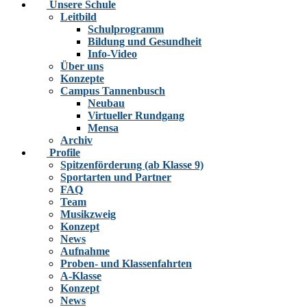
Unsere Schule
Leitbild
Schulprogramm
Bildung und Gesundheit
Info-Video
Über uns
Konzepte
Campus Tannenbusch
Neubau
Virtueller Rundgang
Mensa
Archiv
Profile
Spitzenförderung (ab Klasse 9)
Sportarten und Partner
FAQ
Team
Musikzweig
Konzept
News
Aufnahme
Proben- und Klassenfahrten
A-Klasse
Konzept
News