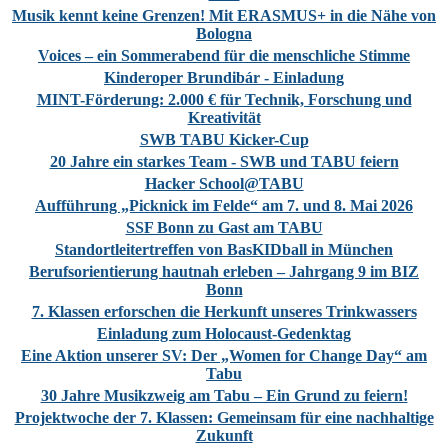
Musik kennt keine Grenzen! Mit ERASMUS+ in die Nähe von
Bologna
Voices – ein Sommerabend für die menschliche Stimme
Kinderoper Brundibár - Einladung
MINT-Förderung: 2.000 € für Technik, Forschung und
Kreativität
SWB TABU Kicker-Cup
20 Jahre ein starkes Team - SWB und TABU feiern
Hacker School@TABU
Aufführung „Picknick im Felde“ am 7. und 8. Mai 2026
SSF Bonn zu Gast am TABU
Standortleitertreffen von BasKIDball in München
Berufsorientierung hautnah erleben – Jahrgang 9 im BIZ
Bonn
7. Klassen erforschen die Herkunft unseres Trinkwassers
Einladung zum Holocaust-Gedenktag
Eine Aktion unserer SV: Der „Women for Change Day“ am
Tabu
30 Jahre Musikzweig am Tabu – Ein Grund zu feiern!
Projektwoche der 7. Klassen: Gemeinsam für eine nachhaltige
Zukunft