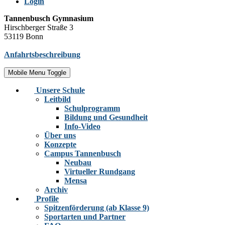
Login
Tannenbusch Gymnasium
Hirschberger Straße 3
53119 Bonn
Anfahrtsbeschreibung
Mobile Menu Toggle
Unsere Schule
Leitbild
Schulprogramm
Bildung und Gesundheit
Info-Video
Über uns
Konzepte
Campus Tannenbusch
Neubau
Virtueller Rundgang
Mensa
Archiv
Profile
Spitzenförderung (ab Klasse 9)
Sportarten und Partner