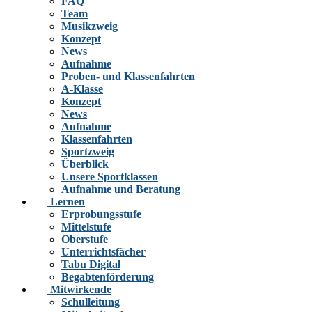
FAQ
Team
Musikzweig
Konzept
News
Aufnahme
Proben- und Klassenfahrten
A-Klasse
Konzept
News
Aufnahme
Klassenfahrten
Sportzweig
Überblick
Unsere Sportklassen
Aufnahme und Beratung
Lernen
Erprobungsstufe
Mittelstufe
Oberstufe
Unterrichtsfächer
Tabu Digital
Begabtenförderung
Mitwirkende
Schulleitung