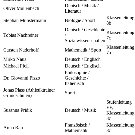
Deutsch / Musik /
Oliver Müllenbach
Literatur
Klassenleitung
Stephan Münstermann
Biologie / Sport
8b
Deutsch / Geschichte
Klassenleitung
Tobias Nachreiner
/
7c
Sozialwissenschaften
Klassenleitung
Carsten Naderhoff
Mathematik / Sport
7a
Mirko Naus
Deutsch / Englisch
Michael Pfeil
Deutsch / Englisch
Philosophie /
Dr. Giovanni Pizzo
Geschichte /
Italienisch
Jonas Plass (Athletiktrainer
Sport
Grundschulen)
Stufenleitung
EF,
Susanna Pridik
Deutsch / Musik
Klassenleitung
8c
Französisch /
Klassenleitung
Anna Rau
Mathematik
8c