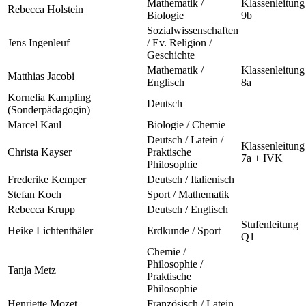
Mathematik /
Klassenleitung
Rebecca Holstein
Biologie
9b
Sozialwissenschaften
Jens Ingenleuf
/ Ev. Religion /
Geschichte
Mathematik /
Klassenleitung
Matthias Jacobi
Englisch
8a
Kornelia Kampling
Deutsch
(Sonderpädagogin)
Marcel Kaul
Biologie / Chemie
Deutsch / Latein /
Klassenleitung
Christa Kayser
Praktische
7a + IVK
Philosophie
Frederike Kemper
Deutsch / Italienisch
Stefan Koch
Sport / Mathematik
Rebecca Krupp
Deutsch / Englisch
Stufenleitung
Heike Lichtenthäler
Erdkunde / Sport
Q1
Chemie /
Philosophie /
Tanja Metz
Praktische
Philosophie
Henriette Mozet
Französisch / Latein