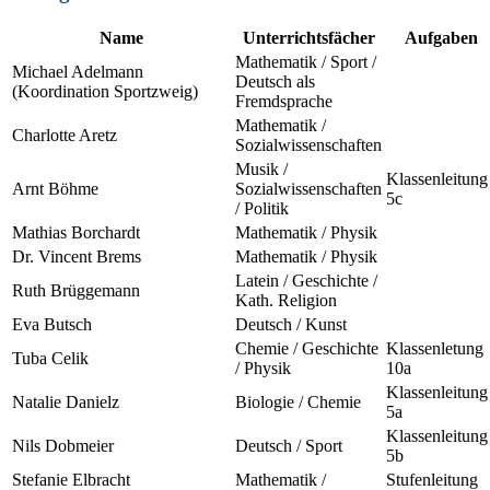
Name
Unterrichtsfächer
Aufgaben
Mathematik / Sport /
Michael Adelmann
Deutsch als
(Koordination Sportzweig)
Fremdsprache
Mathematik /
Charlotte Aretz
Sozialwissenschaften
Musik /
Klassenleitung
Arnt Böhme
Sozialwissenschaften
5c
/ Politik
Mathias Borchardt
Mathematik / Physik
Dr. Vincent Brems
Mathematik / Physik
Latein / Geschichte /
Ruth Brüggemann
Kath. Religion
Eva Butsch
Deutsch / Kunst
Chemie / Geschichte
Klassenletung
Tuba Celik
/ Physik
10a
Klassenleitung
Natalie Danielz
Biologie / Chemie
5a
Klassenleitung
Nils Dobmeier
Deutsch / Sport
5b
Stefanie Elbracht
Mathematik /
Stufenleitung