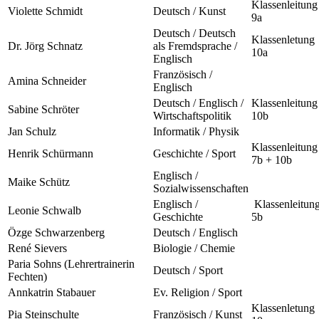
Klassenleitung
Violette Schmidt
Deutsch / Kunst
9a
Deutsch / Deutsch
Klassenletung
Dr. Jörg Schnatz
als Fremdsprache /
10a
Englisch
Französisch /
Amina Schneider
Englisch
Deutsch / Englisch /
Klassenleitung
Sabine Schröter
Wirtschaftspolitik
10b
Jan Schulz
Informatik / Physik
Klassenleitung
Henrik Schürmann
Geschichte / Sport
7b + 10b
Englisch /
Maike Schütz
Sozialwissenschaften
Englisch /
Klassenleitun
Leonie Schwalb
Geschichte
5b
Özge Schwarzenberg
Deutsch / Englisch
René Sievers
Biologie / Chemie
Paria Sohns (Lehrertrainerin
Deutsch / Sport
Fechten)
Annkatrin Stabauer
Ev. Religion / Sport
Klassenletung
Pia Steinschulte
Französisch / Kunst