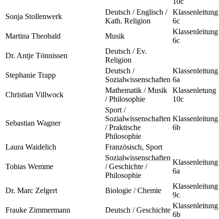
10c
Deutsch / Englisch /
Klassenleitung
Sonja Stollenwerk
Kath. Religion
6c
Klassenleitung
Martina Theobald
Musik
6c
Deutsch / Ev.
Dr. Antje Tönnissen
Religion
Deutsch /
Klassenleitung
Stephanie Trapp
Sozialwissenschaften
6a
Mathematik / Musik
Klassenletung
Christian Villwock
/ Philosophie
10c
Sport /
Sozialwissenschaften
Klassenleitung
Sebastian Wagner
/ Praktische
6b
Philosophie
Laura Waidelich
Französisch, Sport
Sozialwissenschaften
Klassenleitung
Tobias Wemme
/ Geschichte /
6a
Philosophie
Klassenleitung
Dr. Marc Zelgert
Biologie / Chemie
9c
Klassenleitung
Frauke Zimmermann
Deutsch / Geschichte
6b