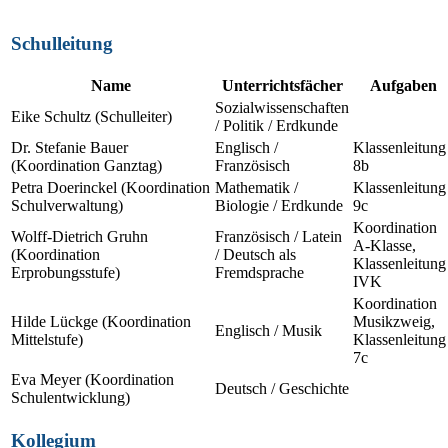
Schulleitung
Name
Unterrichtsfächer
Aufgaben
Sozialwissenschaften
Eike Schultz (Schulleiter)
/ Politik / Erdkunde
Dr. Stefanie Bauer
Englisch /
Klassenleitung
(Koordination Ganztag)
Französisch
8b
Petra Doerinckel (Koordination
Mathematik /
Klassenleitung
Schulverwaltung)
Biologie / Erdkunde
9c
Koordination
Wolff-Dietrich Gruhn
Französisch / Latein
A-Klasse,
(Koordination
/ Deutsch als
Klassenleitung
Erprobungsstufe)
Fremdsprache
IVK
Koordination
Hilde Lückge (Koordination
Musikzweig,
Englisch / Musik
Mittelstufe)
Klassenleitung
7c
Eva Meyer (Koordination
Deutsch / Geschichte
Schulentwicklung)
Kollegium