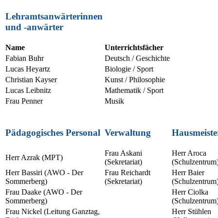
Lehramtsanwärterinnen
und -anwärter
Name
Unterrichtsfächer
Fabian Buhr
Deutsch / Geschichte
Lucas Heyartz
Biologie / Sport
Christian Kayser
Kunst / Philosophie
Lucas Leibnitz
Mathematik / Sport
Frau Penner
Musik
Pädagogisches Personal
Verwaltung
Hausmeiste
Frau Askani
Herr Aroca
Herr Azrak (MPT)
(Sekretariat)
(Schulzentrum
Herr Bassiri (AWO - Der
Frau Reichardt
Herr Baier
Sommerberg)
(Sekretariat)
(Schulzentrum
Frau Daake (AWO - Der
Herr Ciolka
Sommerberg)
(Schulzentrum
Frau Nickel (Leitung Ganztag,
Herr Stühlen