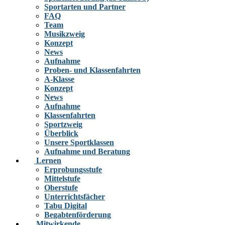
Sportarten und Partner
FAQ
Team
Musikzweig
Konzept
News
Aufnahme
Proben- und Klassenfahrten
A-Klasse
Konzept
News
Aufnahme
Klassenfahrten
Sportzweig
Überblick
Unsere Sportklassen
Aufnahme und Beratung
Lernen
Erprobungsstufe
Mittelstufe
Oberstufe
Unterrichtsfächer
Tabu Digital
Begabtenförderung
Mitwirkende