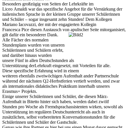
Besonders großzügig von Seiten der Lehrkräfte im
Liceo Amaldi war das spezifische Angebot für die Verstärkung der
italienischen Sprache in der kleinen Gruppe unserer Schülerinnen
und Schüler – sogar insgesamt zehn Stunden! Dem Kollegen
Mariano Iacovazzi, der mit der engagierten Kollegin
Francesca Pice diesen Austausch von apulischer Seite mitorganisiert,
gilt dafür ein
besonderer Dank.
Alle Fächer des normalen
Stundenplans wurden von unseren
Schülerinnen und Schülern erlebt,
und darüber hinaus wurden
unsere Fünf in allen Deutschstunden als
Unterstützung derLehrkraft eingesetzt, mit Vorteilen für alle.
Diese spezifische Erfahrung wird in einem
weiteren ebenfalls zweiwöchigen Aufenthalt ander Partnerschule
während der nächsten Q2-Herbstferien vertieft werden, und zwar
als internationales didaktisches Praktikum innerhalb unseres
Erasmus+ Projekts.
Einige unserer Schülerinnen und Schüler, die diesen März-
Aufenthalt in Bitetto hinter sich haben, werden dabei zwölf
Stunden pro Woche als Fremdsprachassistenten wirken, sowohl als
Unterstützung im regulären Deutschunterricht als auch in
zusätzlichen, selbst vorbereiteten Konversationsstunden für die
Schülerinnen und Schüler der Gastschule.
Genau wie ihre Partner es hier bei uns einen Monat davor gemacht