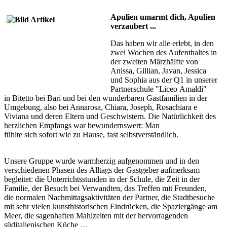
Apulien umarmt dich, Apulien
verzaubert ...
Das haben wir alle erlebt, in den
zwei Wochen des Aufenthaltes in
der zweiten Märzhälfte von
Anissa, Gillian, Javan, Jessica
und Sophia aus der Q1 in unserer
Partnerschule "Liceo Amaldi"
in Bitetto bei Bari und bei den wunderbaren Gastfamilien in der
Umgebung, also bei Annarosa, Chiara, Joseph, Rosachiara e
Viviana und deren Eltern und Geschwistern. Die Natürlichkeit des
herzlichen Empfangs war bewundernswert: Man
fühlte sich sofort wie zu Hause, fast selbstverständlich.
Unsere Gruppe wurde warmherzig aufgenommen und in den
verschiedenen Phasen des Alltags der Gastgeber aufmerksam
begleitet: die Unterrichtsstunden in der Schule, die Zeit in der
Familie, der Besuch bei Verwandten, das Treffen mit Freunden,
die normalen Nachmittagsaktivitäten der Partner, die Stadtbesuche
mit sehr vielen kunsthistorischen Eindrücken, die Spaziergänge am
Meer, die sagenhaften Mahlzeiten mit der hervorragenden
süditalienischen Küche …