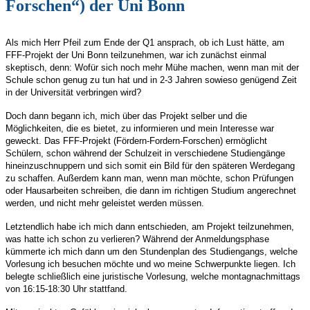
Forschen“) der Uni Bonn
Als mich Herr Pfeil zum Ende der Q1 ansprach, ob ich Lust hätte, am
FFF-Projekt der Uni Bonn teilzunehmen, war ich zunächst einmal
skeptisch, denn: Wofür sich noch mehr Mühe machen, wenn man mit der
Schule schon genug zu tun hat und in 2-3 Jahren sowieso genügend Zeit
in der Universität verbringen wird?
Doch dann begann ich, mich über das Projekt selber und die
Möglichkeiten, die es bietet, zu informieren und mein Interesse war
geweckt. Das FFF-Projekt (Fördern-Fordern-Forschen) ermöglicht
Schülern, schon während der Schulzeit in verschiedene Studiengänge
hineinzuschnuppern und sich somit ein Bild für den späteren Werdegang
zu schaffen. Außerdem kann man, wenn man möchte, schon Prüfungen
oder Hausarbeiten schreiben, die dann im richtigen Studium angerechnet
werden, und nicht mehr geleistet werden müssen.
Letztendlich habe ich mich dann entschieden, am Projekt teilzunehmen,
was hatte ich schon zu verlieren? Während der Anmeldungsphase
kümmerte ich mich dann um den Stundenplan des Studiengangs, welche
Vorlesung ich besuchen möchte und wo meine Schwerpunkte liegen. Ich
belegte schließlich eine juristische Vorlesung, welche montagnachmittags
von 16:15-18:30 Uhr stattfand.