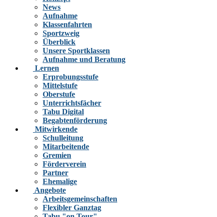
News
Aufnahme
Klassenfahrten
Sportzweig
Überblick
Unsere Sportklassen
Aufnahme und Beratung
Lernen
Erprobungsstufe
Mittelstufe
Oberstufe
Unterrichtsfächer
Tabu Digital
Begabtenförderung
Mitwirkende
Schulleitung
Mitarbeitende
Gremien
Förderverein
Partner
Ehemalige
Angebote
Arbeitsgemeinschaften
Flexibler Ganztag
Tabu "on Tour"