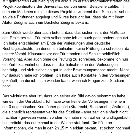
Mit gemischten Gefühlen ging ich also zum ersten Informationstreffen des
Projektkoordinators der Universität, der von einem Beispiel erzählte, in
dem ein Mädchen mithilfe dieses Projektes während ihrer Schulzeit schon
so viele Prüfungen abgelegt und Kurse besucht hat, dass sie mit ihrem
Abitur Zeugnis auch ein Bachelor Zeugnis bekam...
Zum Glück wurde aber auch betont, dass das sicher nicht der Maßstab
des Projektes sei. Für mich selber habe ich es auch ganz anders genutzt:
Ich habe entschieden am Ende der Vorlesungen über deutsche
Rechtsgeschichte, an denen ich teilnahm, keine Prüfung zu schreiben, da
unsere Vorabi- Klausuren vor der Tür standen und Schule schließlich
Vorrang hat. Aber auch ohne die Prüfung zu schreiben, bekomme ich nun
ein Zertifikat verliehen, dass mir die Teilnahme an den Vorlesungen
bestätigt, und sich sicherlich gut in jeder Bewerbungsmappe macht. Nicht
nur dadurch habe ich profitiert, ich habe auch Kontakte in den Vorlesungen
geknüpft, an die ich mich wenden kann, wenn ich Fragen zum Studium
habe.
Das wichtigste aber ist, dass ich selber ein Bild davon bekommen habe,
wie es in der Uni abläuft. Ich habe zwar keine der Vorlesungen in einem
der 3 dogmatischen Kernfächer gehört (Strafrecht, Staatsrecht, Zivilrecht),
die sicherlich repräsentativer für das Studium - aber zeitlich einfach nicht
machbar - gewesen wären; sondern ich habe mich auf ein Grundlagenfach
beschränkt, das nur einmal in der Woche stattfand. Die Fülle an
Informationen, die man in den 2h 15 min erklärt bekam, ist schon nochmal