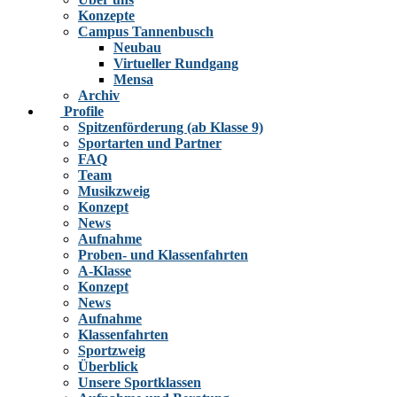
Konzepte
Campus Tannenbusch
Neubau
Virtueller Rundgang
Mensa
Archiv
Profile
Spitzenförderung (ab Klasse 9)
Sportarten und Partner
FAQ
Team
Musikzweig
Konzept
News
Aufnahme
Proben- und Klassenfahrten
A-Klasse
Konzept
News
Aufnahme
Klassenfahrten
Sportzweig
Überblick
Unsere Sportklassen