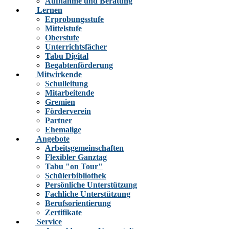
Aufnahme und Beratung
Lernen
Erprobungsstufe
Mittelstufe
Oberstufe
Unterrichtsfächer
Tabu Digital
Begabtenförderung
Mitwirkende
Schulleitung
Mitarbeitende
Gremien
Förderverein
Partner
Ehemalige
Angebote
Arbeitsgemeinschaften
Flexibler Ganztag
Tabu "on Tour"
Schülerbibliothek
Persönliche Unterstützung
Fachliche Unterstützung
Berufsorientierung
Zertifikate
Service