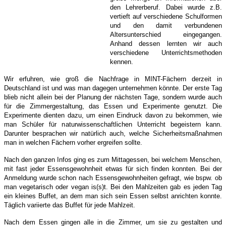
den Lehrerberuf. Dabei wurde z.B.
vertieft auf verschiedene Schulformen
und den damit verbundenen
Altersunterschied eingegangen.
Anhand dessen lernten wir auch
verschiedene Unterrichtsmethoden
kennen.
Wir erfuhren, wie groß die Nachfrage in MINT-Fächern derzeit in
Deutschland ist und was man dagegen unternehmen könnte. Der erste Tag
blieb nicht allein bei der Planung der nächsten Tage, sondern wurde auch
für die Zimmergestaltung, das Essen und Experimente genutzt. Die
Experimente dienten dazu, um einen Eindruck davon zu bekommen, wie
man Schüler für naturwissenschaftlichen Unterricht begeistern kann.
Darunter besprachen wir natürlich auch, welche Sicherheitsmaßnahmen
man in welchen Fächern vorher ergreifen sollte.
Nach den ganzen Infos ging es zum Mittagessen, bei welchem Menschen,
mit fast jeder Essensgewohnheit etwas für sich finden konnten. Bei der
Anmeldung wurde schon nach Essensgewohnheiten gefragt, wie bspw. ob
man vegetarisch oder vegan is(s)t. Bei den Mahlzeiten gab es jeden Tag
ein kleines Buffet, an dem man sich sein Essen selbst anrichten konnte.
Täglich variierte das Buffet für jede Mahlzeit.
Nach dem Essen gingen alle in die Zimmer, um sie zu gestalten und