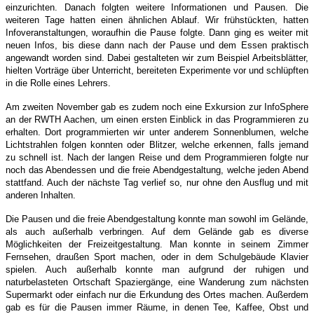
einzurichten. Danach folgten weitere Informationen und Pausen. Die
weiteren Tage hatten einen ähnlichen Ablauf. Wir frühstückten, hatten
Infoveranstaltungen, woraufhin die Pause folgte. Dann ging es weiter mit
neuen Infos, bis diese dann nach der Pause und dem Essen praktisch
angewandt worden sind. Dabei gestalteten wir zum Beispiel Arbeitsblätter,
hielten Vorträge über Unterricht, bereiteten Experimente vor und schlüpften
in die Rolle eines Lehrers.
Am zweiten November gab es zudem noch eine Exkursion zur InfoSphere
an der RWTH Aachen, um einen ersten Einblick in das Programmieren zu
erhalten. Dort programmierten wir unter anderem Sonnenblumen, welche
Lichtstrahlen folgen konnten oder Blitzer, welche erkennen, falls jemand
zu schnell ist. Nach der langen Reise und dem Programmieren folgte nur
noch das Abendessen und die freie Abendgestaltung, welche jeden Abend
stattfand. Auch der nächste Tag verlief so, nur ohne den Ausflug und mit
anderen Inhalten.
Die Pausen und die freie Abendgestaltung konnte man sowohl im Gelände,
als auch außerhalb verbringen. Auf dem Gelände gab es diverse
Möglichkeiten der Freizeitgestaltung. Man konnte in seinem Zimmer
Fernsehen, draußen Sport machen, oder in dem Schulgebäude Klavier
spielen. Auch außerhalb konnte man aufgrund der ruhigen und
naturbelasteten Ortschaft Spaziergänge, eine Wanderung zum nächsten
Supermarkt oder einfach nur die Erkundung des Ortes machen. Außerdem
gab es für die Pausen immer Räume, in denen Tee, Kaffee, Obst und