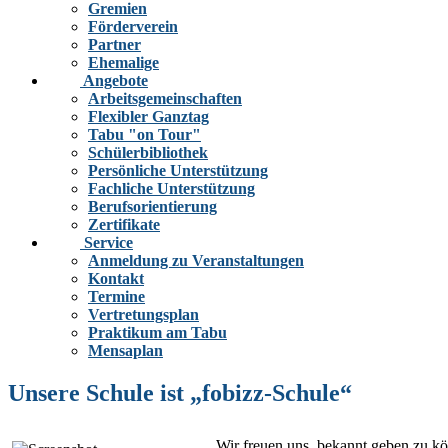
Gremien
Förderverein
Partner
Ehemalige
Angebote
Arbeitsgemeinschaften
Flexibler Ganztag
Tabu "on Tour"
Schülerbibliothek
Persönliche Unterstützung
Fachliche Unterstützung
Berufsorientierung
Zertifikate
Service
Anmeldung zu Veranstaltungen
Kontakt
Termine
Vertretungsplan
Praktikum am Tabu
Mensaplan
Unsere Schule ist „fobizz-Schule“
Wir freuen uns, bekannt geben zu kön