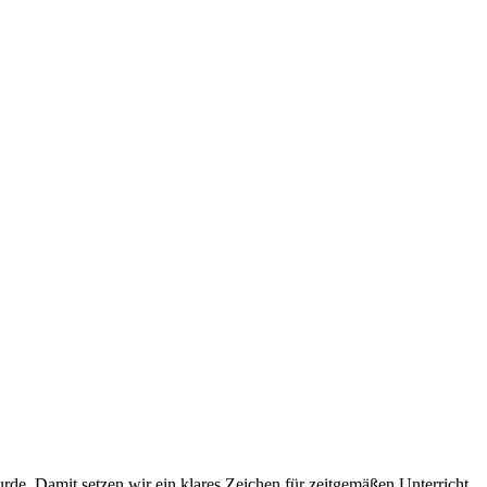
urde. Damit setzen wir ein klares Zeichen für zeitgemäßen Unterricht