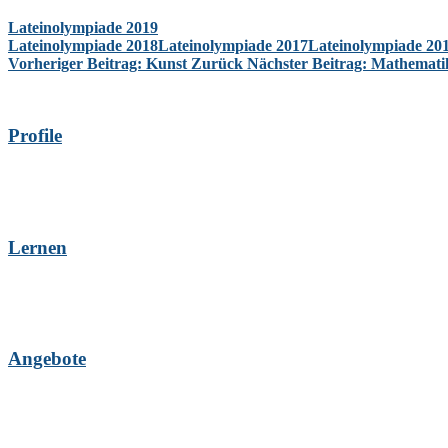
Lateinolympiade 2019
Lateinolympiade 2018
Lateinolympiade 2017
Lateinolympiade 20
Vorheriger Beitrag: Kunst
Zurück
Nächster Beitrag: Mathemat
Profile
Lernen
Angebote