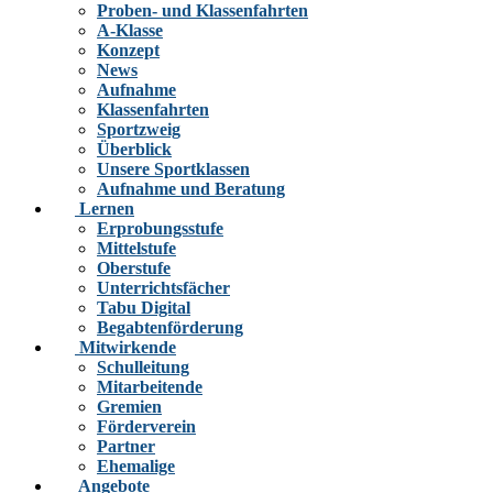
Proben- und Klassenfahrten
A-Klasse
Konzept
News
Aufnahme
Klassenfahrten
Sportzweig
Überblick
Unsere Sportklassen
Aufnahme und Beratung
Lernen
Erprobungsstufe
Mittelstufe
Oberstufe
Unterrichtsfächer
Tabu Digital
Begabtenförderung
Mitwirkende
Schulleitung
Mitarbeitende
Gremien
Förderverein
Partner
Ehemalige
Angebote