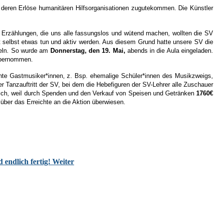
e, deren Erlöse humanitären Hilfsorganisationen zugutekommen. Die Künstler
d Erzählungen, die uns alle fassungslos und wütend machen, wollten die SV
 selbst etwas tun und aktiv werden. Aus diesem Grund hatte unsere SV die
meln. So wurde am
Donnerstag, den 19. Ma
i,
abends in die Aula eingeladen.
 übernommen.
nte Gastmusiker*innen, z. Bsp. ehemalige Schüler*innen des Musikzweigs,
er Tanzauftritt der SV, bei dem die Hebefiguren der SV-Lehrer alle Zuschauer
reich, weil durch Spenden und den Verkauf von Speisen und Getränken
1760€
ber das Erreichte an die Aktion überwiesen.
d endlich fertig!
Weiter