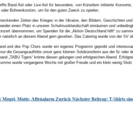
iffe Band Aid oder Live Aid für besondere, von Künstlern initiierte Konzert
w oder Bühnenkostüm, um für den guten Zweck zu spielen.
hreckenden Zeiten des Krieges in der Ukraine, den Bildern, Geschichten un
eder einen Platz in unserer Schulmusiklandschaft einräumen und unbedingt
Konzert übernommen, um Spenden für die „Aktion Deutschland hilft“ zu sam
aber natürlich an diesem Abend gern gesehen. Das Catering wurde von der SV
Band und des Pop Chors wurde ein eigenes Programm geprobt und interessa
nur die Gesangsauftritte unser ganz kleinen Solokünstlerin aus der 5c oder d
rband „TABU Tigers“ krönte diesen gelungen und erfolgreichen Abend. Erfolg
me wurde vergangene Woche mit großer Freude und ein klein wenig Stolz ü
: Mogel, Motte, Affenalarm
Zurück
Nächster Beitrag: T-Shirts sin