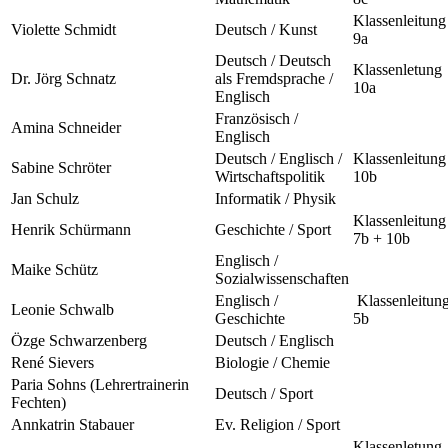
Klassenleitung
Violette Schmidt
Deutsch / Kunst
9a
Deutsch / Deutsch
Klassenletung
Dr. Jörg Schnatz
als Fremdsprache /
10a
Englisch
Französisch /
Amina Schneider
Englisch
Deutsch / Englisch /
Klassenleitung
Sabine Schröter
Wirtschaftspolitik
10b
Jan Schulz
Informatik / Physik
Klassenleitung
Henrik Schürmann
Geschichte / Sport
7b + 10b
Englisch /
Maike Schütz
Sozialwissenschaften
Englisch /
Klassenleitun
Leonie Schwalb
Geschichte
5b
Özge Schwarzenberg
Deutsch / Englisch
René Sievers
Biologie / Chemie
Paria Sohns (Lehrertrainerin
Deutsch / Sport
Fechten)
Annkatrin Stabauer
Ev. Religion / Sport
Klassenletung