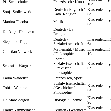
Pia Steinschulte
Französisch / Kunst
10c
Deutsch / Englisch /
Klassenleitung
Sonja Stollenwerk
Kath. Religion
6c
Klassenleitung
Martina Theobald
Musik
6c
Deutsch / Ev.
Dr. Antje Tönnissen
Religion
Deutsch /
Klassenleitung
Stephanie Trapp
Sozialwissenschaften
6a
Mathematik / Musik
Klassenletung
Christian Villwock
/ Philosophie
10c
Sport /
Sozialwissenschaften
Klassenleitung
Sebastian Wagner
/ Praktische
6b
Philosophie
Laura Waidelich
Französisch, Sport
Sozialwissenschaften
Klassenleitung
Tobias Wemme
/ Geschichte /
6a
Philosophie
Klassenleitung
Dr. Marc Zelgert
Biologie / Chemie
9c
Klassenleitung
Frauke Zimmermann
Deutsch / Geschichte