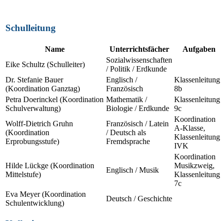
Schulleitung
Name
Unterrichtsfächer
Aufgaben
Sozialwissenschaften
Eike Schultz (Schulleiter)
/ Politik / Erdkunde
Dr. Stefanie Bauer
Englisch /
Klassenleitung
(Koordination Ganztag)
Französisch
8b
Petra Doerinckel (Koordination
Mathematik /
Klassenleitung
Schulverwaltung)
Biologie / Erdkunde
9c
Koordination
Wolff-Dietrich Gruhn
Französisch / Latein
A-Klasse,
(Koordination
/ Deutsch als
Klassenleitung
Erprobungsstufe)
Fremdsprache
IVK
Koordination
Hilde Lückge (Koordination
Musikzweig,
Englisch / Musik
Mittelstufe)
Klassenleitung
7c
Eva Meyer (Koordination
Deutsch / Geschichte
Schulentwicklung)