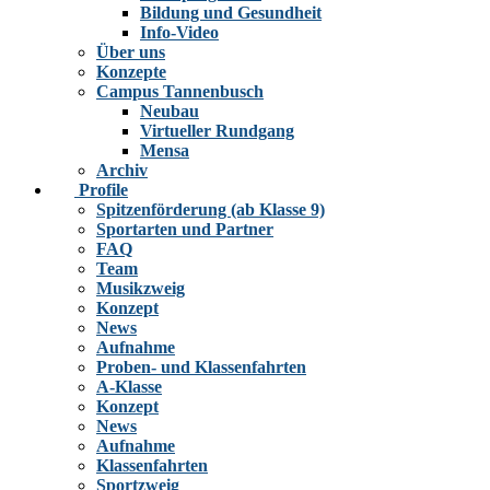
Bildung und Gesundheit
Info-Video
Über uns
Konzepte
Campus Tannenbusch
Neubau
Virtueller Rundgang
Mensa
Archiv
Profile
Spitzenförderung (ab Klasse 9)
Sportarten und Partner
FAQ
Team
Musikzweig
Konzept
News
Aufnahme
Proben- und Klassenfahrten
A-Klasse
Konzept
News
Aufnahme
Klassenfahrten
Sportzweig