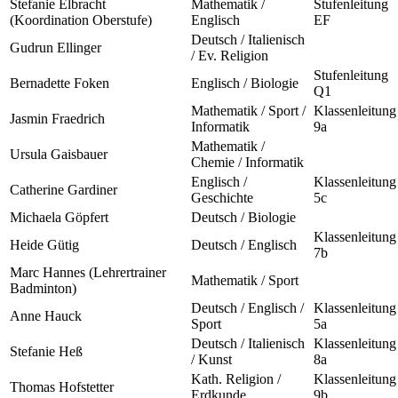
Stefanie Elbracht
Mathematik /
Stufenleitung
(Koordination Oberstufe)
Englisch
EF
Deutsch / Italienisch
Gudrun Ellinger
/ Ev. Religion
Stufenleitung
Bernadette Foken
Englisch / Biologie
Q1
Mathematik / Sport /
Klassenleitung
Jasmin Fraedrich
Informatik
9a
Mathematik /
Ursula Gaisbauer
Chemie / Informatik
Englisch /
Klassenleitung
Catherine Gardiner
Geschichte
5c
Michaela Göpfert
Deutsch / Biologie
Klassenleitung
Heide Gütig
Deutsch / Englisch
7b
Marc Hannes (Lehrertrainer
Mathematik / Sport
Badminton)
Deutsch / Englisch /
Klassenleitung
Anne Hauck
Sport
5a
Deutsch / Italienisch
Klassenleitung
Stefanie Heß
/ Kunst
8a
Kath. Religion /
Klassenleitung
Thomas Hofstetter
Erdkunde
9b