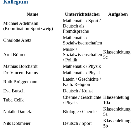
Kollegium
Name
Unterrichtsfächer
Aufgaben
Mathematik / Sport /
Michael Adelmann
Deutsch als
(Koordination Sportzweig)
Fremdsprache
Mathematik /
Charlotte Aretz
Sozialwissenschaften
Musik /
Klassenleitung
Arnt Böhme
Sozialwissenschaften
5c
/ Politik
Mathias Borchardt
Mathematik / Physik
Dr. Vincent Brems
Mathematik / Physik
Latein / Geschichte /
Ruth Brüggemann
Kath. Religion
Eva Butsch
Deutsch / Kunst
Chemie / Geschichte
Klassenletung
Tuba Celik
/ Physik
10a
Klassenleitung
Natalie Danielz
Biologie / Chemie
5a
Klassenleitung
Nils Dobmeier
Deutsch / Sport
5b