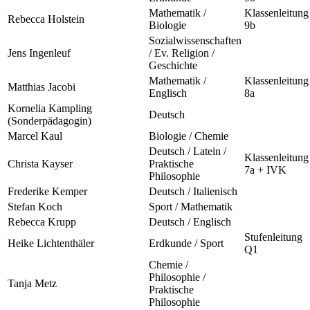
Mathematik /
Klassenleitung
Rebecca Holstein
Biologie
9b
Sozialwissenschaften
Jens Ingenleuf
/ Ev. Religion /
Geschichte
Mathematik /
Klassenleitung
Matthias Jacobi
Englisch
8a
Kornelia Kampling
Deutsch
(Sonderpädagogin)
Marcel Kaul
Biologie / Chemie
Deutsch / Latein /
Klassenleitung
Christa Kayser
Praktische
7a + IVK
Philosophie
Frederike Kemper
Deutsch / Italienisch
Stefan Koch
Sport / Mathematik
Rebecca Krupp
Deutsch / Englisch
Stufenleitung
Heike Lichtenthäler
Erdkunde / Sport
Q1
Chemie /
Philosophie /
Tanja Metz
Praktische
Philosophie