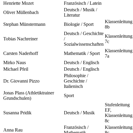
Henriette Mozet
Französisch / Latein
Deutsch / Musik /
Oliver Müllenbach
Literatur
Klassenleitung
Stephan Münstermann
Biologie / Sport
8b
Deutsch / Geschichte
Klassenleitung
Tobias Nachreiner
/
7c
Sozialwissenschaften
Klassenleitung
Carsten Naderhoff
Mathematik / Sport
7a
Mirko Naus
Deutsch / Englisch
Michael Pfeil
Deutsch / Englisch
Philosophie /
Dr. Giovanni Pizzo
Geschichte /
Italienisch
Jonas Plass (Athletiktrainer
Sport
Grundschulen)
Stufenleitung
EF,
Susanna Pridik
Deutsch / Musik
Klassenleitung
8c
Französisch /
Klassenleitung
Anna Rau
Mathematik
8c