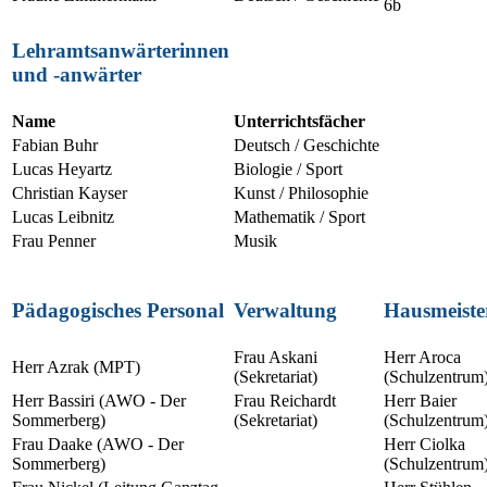
6b
Lehramtsanwärterinnen
und -anwärter
Name
Unterrichtsfächer
Fabian Buhr
Deutsch / Geschichte
Lucas Heyartz
Biologie / Sport
Christian Kayser
Kunst / Philosophie
Lucas Leibnitz
Mathematik / Sport
Frau Penner
Musik
Pädagogisches Personal
Verwaltung
Hausmeiste
Frau Askani
Herr Aroca
Herr Azrak (MPT)
(Sekretariat)
(Schulzentrum
Herr Bassiri (AWO - Der
Frau Reichardt
Herr Baier
Sommerberg)
(Sekretariat)
(Schulzentrum
Frau Daake (AWO - Der
Herr Ciolka
Sommerberg)
(Schulzentrum