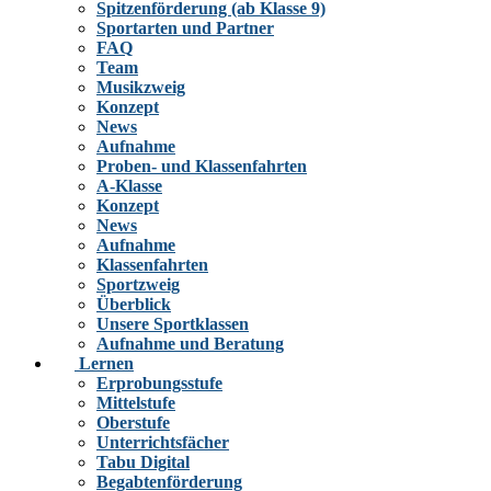
Spitzenförderung (ab Klasse 9)
Sportarten und Partner
FAQ
Team
Musikzweig
Konzept
News
Aufnahme
Proben- und Klassenfahrten
A-Klasse
Konzept
News
Aufnahme
Klassenfahrten
Sportzweig
Überblick
Unsere Sportklassen
Aufnahme und Beratung
Lernen
Erprobungsstufe
Mittelstufe
Oberstufe
Unterrichtsfächer
Tabu Digital
Begabtenförderung