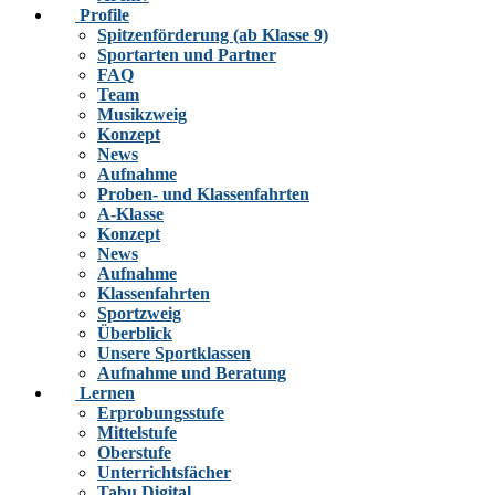
Profile
Spitzenförderung (ab Klasse 9)
Sportarten und Partner
FAQ
Team
Musikzweig
Konzept
News
Aufnahme
Proben- und Klassenfahrten
A-Klasse
Konzept
News
Aufnahme
Klassenfahrten
Sportzweig
Überblick
Unsere Sportklassen
Aufnahme und Beratung
Lernen
Erprobungsstufe
Mittelstufe
Oberstufe
Unterrichtsfächer
Tabu Digital