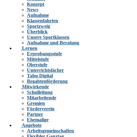
Konzept
News
Aufnahme
Klassenfahrten
Sportzweig
Überblick
Unsere Sportklassen
Aufnahme und Beratung
Lernen
Erprobungsstufe
Mittelstufe
Oberstufe
Unterrichtsfächer
Tabu Digital
Begabtenförderung
Mitwirkende
Schulleitung
Mitarbeitende
Gremien
Förderverein
Partner
Ehemalige
Angebote
Arbeitsgemeinschaften
Flexibler Ganztag