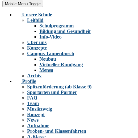
Mobile Menu Toggle
Unsere Schule
Leitbild
Schulprogramm
Bildung und Gesundheit
Info-Video
Über uns
Konzepte
Campus Tannenbusch
Neubau
Virtueller Rundgang
Mensa
Archiv
Profile
Spitzenförderung (ab Klasse 9)
Sportarten und Partner
FAQ
Team
Musikzweig
Konzept
News
Aufnahme
Proben- und Klassenfahrten
A-Klasse