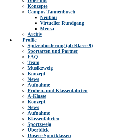
Über uns
Konzepte
Campus Tannenbusch
Neubau
Virtueller Rundgang
Mensa
Archiv
Profile
Spitzenförderung (ab Klasse 9)
Sportarten und Partner
FAQ
Team
Musikzweig
Konzept
News
Aufnahme
Proben- und Klassenfahrten
A-Klasse
Konzept
News
Aufnahme
Klassenfahrten
Sportzweig
Überblick
Unsere Sportklassen