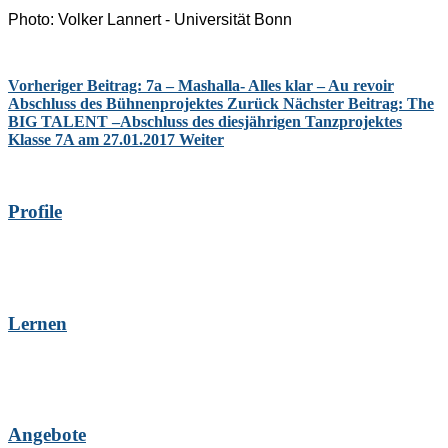
Photo: Volker Lannert - Universität Bonn
Vorheriger Beitrag: 7a – Mashalla- Alles klar – Au revoir
Abschluss des Bühnenprojektes
Zurück
Nächster Beitrag: The
BIG TALENT –Abschluss des diesjährigen Tanzprojektes
Klasse 7A am 27.01.2017
Weiter
Profile
Lernen
Angebote