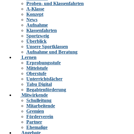
Proben- und Klassenfahrten
A-Klasse
Konzept
News
Aufnahme
Klassenfahrten
Sportzweig
Überblick
Unsere Sportklassen
Aufnahme und Beratung
Lernen
Erprobungsstufe
Mittelstufe
Oberstufe
Unterrichtsfächer
Tabu Digital
Begabtenförderung
Mitwirkende
Schulleitung
Mitarbeitende
Gremien
Förderverein
Partner
Ehemalige
Angebote