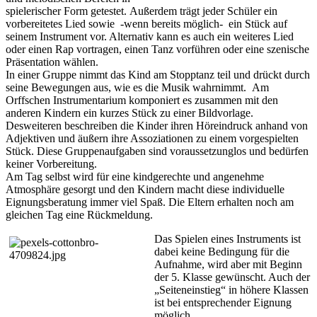
spielerischer Form getestet. Außerdem trägt jeder Schüler ein
vorbereitetes Lied sowie -wenn bereits möglich- ein Stück auf
seinem Instrument vor. Alternativ kann es auch ein weiteres Lied
oder einen Rap vortragen, einen Tanz vorführen oder eine szenische
Präsentation wählen.
In einer Gruppe nimmt das Kind am Stopptanz teil und drückt durch
seine Bewegungen aus, wie es die Musik wahrnimmt. Am
Orffschen Instrumentarium komponiert es zusammen mit den
anderen Kindern ein kurzes Stück zu einer Bildvorlage.
Desweiteren beschreiben die Kinder ihren Höreindruck anhand von
Adjektiven und äußern ihre Assoziationen zu einem vorgespielten
Stück. Diese Gruppenaufgaben sind voraussetzunglos und bedürfen
keiner Vorbereitung.
Am Tag selbst wird für eine kindgerechte und angenehme
Atmosphäre gesorgt und den Kindern macht diese individuelle
Eignungsberatung immer viel Spaß. Die Eltern erhalten noch am
gleichen Tag eine Rückmeldung.
Das Spielen eines Instruments ist
dabei keine Bedingung für die
Aufnahme, wird aber mit Beginn
der 5. Klasse gewünscht. Auch der
„Seiteneinstieg“ in höhere Klassen
ist bei entsprechender Eignung
möglich.