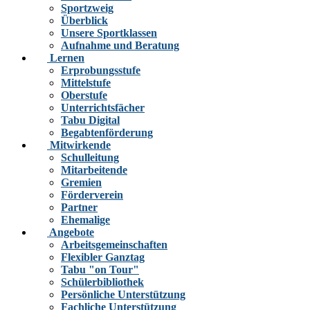
Sportzweig
Überblick
Unsere Sportklassen
Aufnahme und Beratung
Lernen
Erprobungsstufe
Mittelstufe
Oberstufe
Unterrichtsfächer
Tabu Digital
Begabtenförderung
Mitwirkende
Schulleitung
Mitarbeitende
Gremien
Förderverein
Partner
Ehemalige
Angebote
Arbeitsgemeinschaften
Flexibler Ganztag
Tabu "on Tour"
Schülerbibliothek
Persönliche Unterstützung
Fachliche Unterstützung