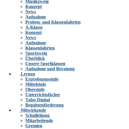
Musikzweig
Konzept
News
Aufnahme
Proben- und Klassenfahrten
A-Klasse
Konzept
News
Aufnahme
Klassenfahrten
Sportzweig
Überblick
Unsere Sportklassen
Aufnahme und Beratung
Lernen
Erprobungsstufe
Mittelstufe
Oberstufe
Unterrichtsfächer
Tabu Digital
Begabtenförderung
Mitwirkende
Schulleitung
Mitarbeitende
Gremien