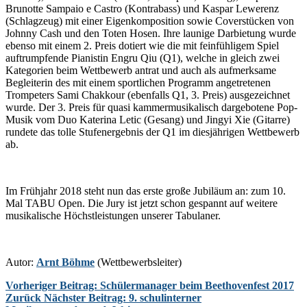
Brunotte Sampaio e Castro (Kontrabass) und Kaspar Lewerenz
(Schlagzeug) mit einer Eigenkomposition sowie Coverstücken von
Johnny Cash und den Toten Hosen. Ihre launige Darbietung wurde
ebenso mit einem 2. Preis dotiert wie die mit feinfühligem Spiel
auftrumpfende Pianistin Engru Qiu (Q1), welche in gleich zwei
Kategorien beim Wettbewerb antrat und auch als aufmerksame
Begleiterin des mit einem sportlichen Programm angetretenen
Trompeters Sami Chakkour (ebenfalls Q1, 3. Preis) ausgezeichnet
wurde. Der 3. Preis für quasi kammermusikalisch dargebotene Pop-
Musik vom Duo Katerina Letic (Gesang) und Jingyi Xie (Gitarre)
rundete das tolle Stufenergebnis der Q1 im diesjährigen Wettbewerb
ab.
Im Frühjahr 2018 steht nun das erste große Jubiläum an: zum 10.
Mal TABU Open. Die Jury ist jetzt schon gespannt auf weitere
musikalische Höchstleistungen unserer Tabulaner.
Autor:
Arnt Böhme
(Wettbewerbsleiter)
Vorheriger Beitrag: Schülermanager beim Beethovenfest 2017
Zurück
Nächster Beitrag: 9. schulinterner