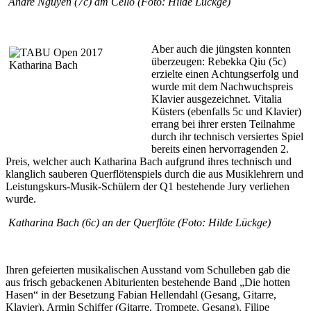
Andre Nguyen (7c) am Cello (Foto: Hilde Lückge)
Aber auch die jüngsten konnten
überzeugen: Rebekka Qiu (5c)
erzielte einen Achtungserfolg und
wurde mit dem Nachwuchspreis
Klavier ausgezeichnet. Vitalia
Küsters (ebenfalls 5c und Klavier)
errang bei ihrer ersten Teilnahme
durch ihr technisch versiertes Spiel
bereits einen hervorragenden 2.
Preis, welcher auch Katharina Bach aufgrund ihres technisch und
klanglich sauberen Querflötenspiels durch die aus Musiklehrern und
Leistungskurs-Musik-Schülern der Q1 bestehende Jury verliehen
wurde.
Katharina Bach (6c) an der Querflöte (Foto: Hilde Lückge)
Ihren gefeierten musikalischen Ausstand vom Schulleben gab die
aus frisch gebackenen Abiturienten bestehende Band „Die hotten
Hasen“ in der Besetzung Fabian Hellendahl (Gesang, Gitarre,
Klavier), Armin Schiffer (Gitarre, Trompete, Gesang), Filipe