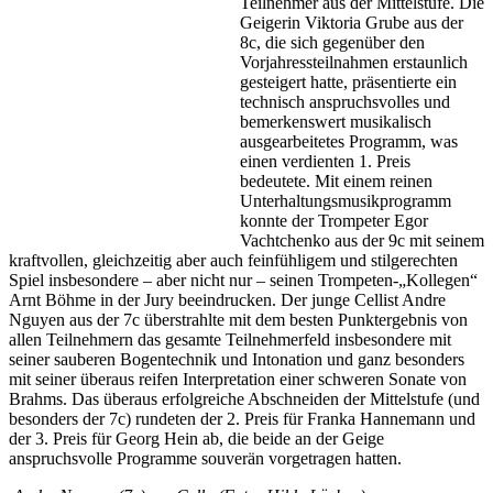
Teilnehmer aus der Mittelstufe. Die
Geigerin Viktoria Grube aus der
8c, die sich gegenüber den
Vorjahressteilnahmen erstaunlich
gesteigert hatte, präsentierte ein
technisch anspruchsvolles und
bemerkenswert musikalisch
ausgearbeitetes Programm, was
einen verdienten 1. Preis
bedeutete. Mit einem reinen
Unterhaltungsmusikprogramm
konnte der Trompeter Egor
Vachtchenko aus der 9c mit seinem
kraftvollen, gleichzeitig aber auch feinfühligem und stilgerechten
Spiel insbesondere – aber nicht nur – seinen Trompeten-„Kollegen“
Arnt Böhme in der Jury beeindrucken. Der junge Cellist Andre
Nguyen aus der 7c überstrahlte mit dem besten Punktergebnis von
allen Teilnehmern das gesamte Teilnehmerfeld insbesondere mit
seiner sauberen Bogentechnik und Intonation und ganz besonders
mit seiner überaus reifen Interpretation einer schweren Sonate von
Brahms. Das überaus erfolgreiche Abschneiden der Mittelstufe (und
besonders der 7c) rundeten der 2. Preis für Franka Hannemann und
der 3. Preis für Georg Hein ab, die beide an der Geige
anspruchsvolle Programme souverän vorgetragen hatten.