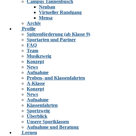
Campus Tannenbusch
Neubau
Virtueller Rundgang
Mensa
Archiv
Profile
Spitzenförderung (ab Klasse 9)
Sportarten und Partner
FAQ
Team
Musikzweig
Konzept
News
Aufnahme
Proben- und Klassenfahrten
A-Klasse
Konzept
News
Aufnahme
Klassenfahrten
Sportzweig
Überblick
Unsere Sportklassen
Aufnahme und Beratung
Lernen