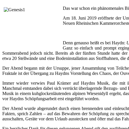
Das war schon ein phänomenales Bil
Am 18. Juni 2019 eröffnete der U
Neuen Rheinischen Kammerorcheste
Denn genauso heißt es bei Haydn:
U
Ganz so einfach und prompt erging
Sommerabend jedoch nicht. Bereits ab der fünften Stunde hatte der 
etwa 20 Stellwände und eine Bodeninstallation aus Stoffbahnen, die 
Der Abend begann mit der Ursuppe, jener Ansammlung von Teilchen,
Fraktale ist der Übergang zu Haydns Vorstellung des Chaos, der Ouver
Immer wieder verwies Paul Krämer auf Haydns Musik, die mit ihre
Manchmal entstanden dabei sich verrückt überlagernde Bezugs- und B
Musik in einem kuhglockenläutenden alpinen Wiesenidyll ergeht, das 
vor Haydns Schöpfungsarbeit erst eingeführt worden.
Der Abend wurde abgerundet durch einen brennenden und einleuchte
Fakten, sprich Zahlen – auf das Bewahren der Schöpfung zu sprechen
ausschalten, Geräte vor dem Urlaub ausstecken und öfter mal das Fah
Ein herzlicher Dank für diesen gelungenen Abend gilt den ausführe