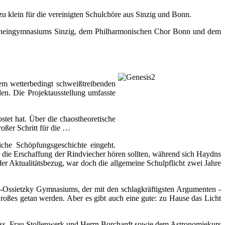
 klein für die vereinigten Schulchöre aus Sinzig und Bonn.
 Rheingymnasiums Sinzig, dem Philharmonischen Chor Bonn und dem
em wetterbedingt schweißtreibenden
en. Die Projektausstellung umfasste
et hat. Über die chaostheoretische
oßer Schritt für die …
iche Schöpfungsgeschichte eingeht.
 die Erschaffung der Rindviecher hören sollten, während sich Haydns
er Aktualitätsbezug, war doch die allgemeine Schulpflicht zwei Jahre
-Ossietzky Gymnasiums, der mit den schlagkräftigsten Argumenten -
roßes getan werden. Aber es gibt auch eine gute: zu Hause das Licht
ess, Frau Stollenwerk und Herrn Borchardt sowie dem Astronomiekurs