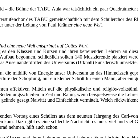
d – die Bühne der TABU Aula war tatsächlich ein paar Quadratmeter zu
nterstufenchor des TABU gemeinschaftlich mit dem Schülerchor des
r unter der Leitung von Paul Krämer
eine neue Welt.
nd eine neue Welt entspringt auf Gottes Wort.
 es den Klassen und Kursen und ihren betreuenden Lehrern an dies
Aufbau begonnen, schließlich sollten 140 Musizierende platziert werd
das Auseinanderdriften des Universums (Urknall) künstlerisch umsetzte.
 die mithilfe von Energie unser Universum an das Himmelszelt gepost
türe der Schöpfung, nur ein kleiner Schritt für einen Mann, aber ein gr
n affektiven Mitteln auf die physikalische und religiös-volkstüml
edeutungsschleifen in Zeit und Raum, wenn beispielsweise die Lehrer
gelinde gesagt Naivität und Einfachheit vermittelt. Welch rückwirkend
nden Vortrag eines Schülers aus dem neunten Jahrgang des Carl-von
 kam. Dazu gibt es eine schlechte Nachricht: es muss viel und viel G
rrad nehmen, hilft auch schon.
nden Klassen und ihren Lehrerinnen und Lehrern, Frau Lückge, Frau H