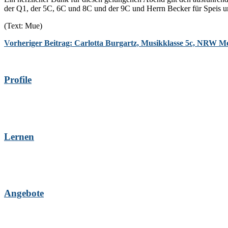
der Q1, der 5C, 6C und 8C und der 9C und Herrn Becker für Speis u
(Text: Mue)
Vorheriger Beitrag: Carlotta Burgartz, Musikklasse 5c, NRW Me
Profile
Lernen
Angebote