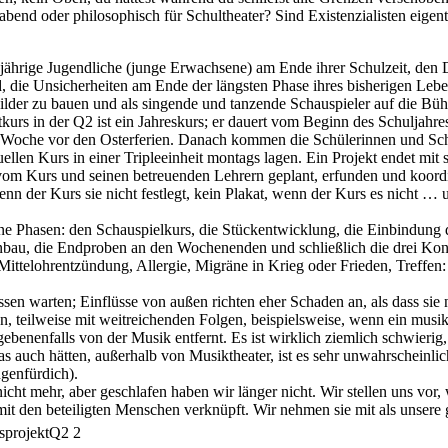
rabend oder philosophisch für Schultheater? Sind Existenzialisten ei
hrige Jugendliche (junge Erwachsene) am Ende ihrer Schulzeit, den D
 die Unsicherheiten am Ende der längsten Phase ihres bisherigen Leben
der zu bauen und als singende und tanzende Schauspieler auf die Bühn
urs in der Q2 ist ein Jahreskurs; er dauert vom Beginn des Schuljahres
en Woche vor den Osterferien. Danach kommen die Schülerinnen und Sch
ellen Kurs in einer Tripleeinheit montags lagen. Ein Projekt endet mit
om Kurs und seinen betreuenden Lehrern geplant, erfunden und koordin
enn der Kurs sie nicht festlegt, kein Plakat, wenn der Kurs es nicht …
ene Phasen: den Schauspielkurs, die Stückentwicklung, die Einbindung 
bau, die Endproben an den Wochenenden und schließlich die drei Konze
Mittelohrentzündung, Allergie, Migräne in Krieg oder Frieden, Treffe
en warten; Einflüsse von außen richten eher Schaden an, als dass sie 
en, teilweise mit weitreichenden Folgen, beispielsweise, wenn ein mus
gebenenfalls von der Musik entfernt. Es ist wirklich ziemlich schwierig
 auch hätten, außerhalb von Musiktheater, ist es sehr unwahrscheinli
genfürdich).
t mehr, aber geschlafen haben wir länger nicht. Wir stellen uns vor, 
mit den beteiligten Menschen verknüpft. Wir nehmen sie mit als unsere