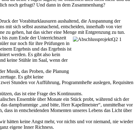
gentlich noch gefragt? Und dann in dem Zusammenhang?
ruck der Vorabiturklausuren aushaltend, die Anspannung der
s mit sich selbst ausmachend, entscheiden, innerhalb von vier
e zu gehen, hat das sicher eine Menge mit Entgrenzung zu tun.
 bis zum Ende der Unterrichtszeit
üler nur noch für ihre Prüfungen in
 seinem Ergebnis und das Ergebnis ist
iert werden. Es gibt also kein
 und keine Stühle im Saal, wenn der
der Musik, das Proben, die Planung
rttage. Es gibt keine
n: zwei Stunden vor Aufführung, Programmhefte auslegen, Requisiten
nützen, das ist eine Frage des Kontinuums.
ikalisches Ensemble über Monate ein Stück probt, während sich der
, das dampframmige „und bitte, Herr Kapellmeister“, unmittelbar vor
ch, dass in entscheidenden Momenten unseres Lebens das Licht über
wir hätten keine Angst mehr, vor nichts und vor niemand, nie wieder
 ganz eigene Inner Richness.