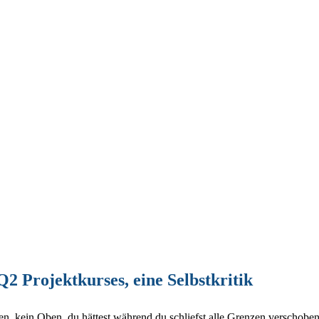
2 Projektkurses, eine Selbstkritik
n, kein Oben, du hättest während du schliefst alle Grenzen verschoben 