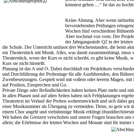
könntest gehen …“ Ist das zu hocht
Keine Ahnung. Aber wenn siebzehnjä
bevorstehenden Prüfungen ertragend,
Wochen fünf verschiedene Bühnenbil
Aber nochmal von vorn: Der Projektk
der Jahrgangsstufe Q2 in der letzt
die Schule. Der Unterricht umfasst drei Wochenstunden, die beim aktu
ein Theaterstück mit Musik. Alles, was damit zusammenhängt, muss v
Theaterstück, wenn der Kurs es nicht schreibt, es gibt keine Musik, w
Kurs sie nicht hinstellt.
Planung ist das A und O. Dabei durchläuft ein Projektkurs verschied
und Durchführung der Probentage für alle Ausführenden, den Bühnen
Zweitbesetzungen. Gespielt wird mit vollem oder leerem Magen, mit 
auf Position, Einsprechen und Go.
Private Dinge oder Befindlichkeiten haben keinen Platz mehr und müss
In allen Phasen und auf allen Seiten haben sich Fehlplanungen ergeb
Theatertext im Verlauf der Proben weiterentwickelt und sich dabei ge
einer Musiknummer als Übergang zu vermeiden. Denn, so gern wir das
einem Chor angeht und vielstimmige Musik erklingt (#unddiechöresin
Wir haben die Grenzen verschoben und unsere Fragen brauchen uns nich
allein; die Erlebnisse der letzten Wochen und Monate sind für immer 