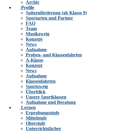
Archiv
Profile
Spitzenförderung (ab Klasse 9)
Sportarten und Partner
FAQ
Team
Musikzweig
Konzept
News
Aufnahme
Proben- und Klassenfahrten
A-Klasse
Konzept
News
Aufnahme
Klassenfahrten
Sportzweig
Überblick
Unsere Sportklassen
Aufnahme und Beratung
Lernen
Erprobungsstufe
Mittelstufe
Oberstufe
Unterrichtsfächer