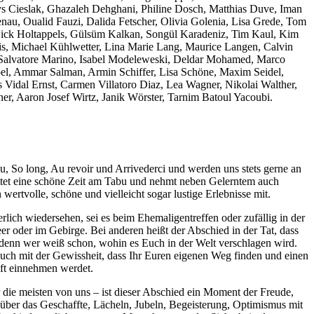
rys Cieslak, Ghazaleh Dehghani, Philine Dosch, Matthias Duve, Iman
au, Oualid Fauzi, Dalida Fetscher, Olivia Golenia, Lisa Grede, Tom
ick Holtappels, Gülsüm Kalkan, Songül Karadeniz, Tim Kaul, Kim
s, Michael Kühlwetter, Lina Marie Lang, Maurice Langen, Calvin
 Salvatore Marino, Isabel Modeleweski, Deldar Mohamed, Marco
pel, Ammar Salman, Armin Schiffer, Lisa Schöne, Maxim Seidel,
 Vidal Ernst, Carmen Villatoro Diaz, Lea Wagner, Nikolai Walther,
r, Aaron Josef Wirtz, Janik Wörster, Tarnim Batoul Yacoubi.
, So long, Au revoir und Arrivederci und werden uns stets gerne an
attet eine schöne Zeit am Tabu und nehmt neben Gelerntem auch
ertvolle, schöne und vielleicht sogar lustige Erlebnisse mit.
lich wiedersehen, sei es beim Ehemaligentreffen oder zufällig in der
r oder im Gebirge. Bei anderen heißt der Abschied in der Tat, dass
denn wer weiß schon, wohin es Euch in der Welt verschlagen wird.
Euch mit der Gewissheit, dass Ihr Euren eigenen Weg finden und einen
aft einnehmen werdet.
r die meisten von uns – ist dieser Abschied ein Moment der Freude,
über das Geschaffte, Lächeln, Jubeln, Begeisterung, Optimismus mit