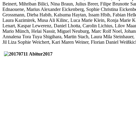
Beinert, Mihriban Bilici, Nina Braun, Julius Breer, Filipe Brunott
Ednaouene, Marius Alexander Eickenberg, Sophie Christina Eickenbe
Grossmann, Dieba Habib, Kalsuma Haytan, Issam Hbib, Fabian Hell
Laura Kazimirek, Musa Ali Kilinc, Luca Marie Klein, Ronja Marie 
Lenart, Kaspar Lewerenz, Daniel Lhotta, Carolin Lichius, Lilov M
Mario Münch, Helai Nassir, Miguel Neuburg, Marc Rolf Noel, Johann
Annalena Tora Tuya Shigihara, Martin Stach, Laura Mila Steinhauer, 
Jil Liza Sophie Weichert, Kari Maren Weiner, Florian Daniel Weißk