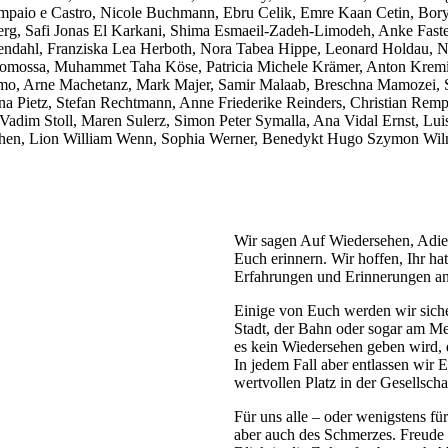
e Sampaio e Castro, Nicole Buchmann, Ebru Celik, Emre Kaan Cetin, Bo
rg, Safi Jonas El Karkani, Shima Esmaeil-Zadeh-Limodeh, Anke Fasten
endahl, Franziska Lea Herboth, Nora Tabea Hippe, Leonard Holdau, N
Komossa, Muhammet Taha Köse, Patricia Michele Krämer, Anton Kremi
aamo, Arne Machetanz, Mark Majer, Samir Malaab, Breschna Mamozei,
a Pietz, Stefan Rechtmann, Anne Friederike Reinders, Christian Rem
Vadim Stoll, Maren Sulerz, Simon Peter Symalla, Ana Vidal Ernst, Luis
ichen, Lion William Wenn, Sophia Werner, Benedykt Hugo Szymon Wilne
Wir sagen Auf Wiedersehen, Adieu
Euch erinnern. Wir hoffen, Ihr h
Erfahrungen und Erinnerungen an w
Einige von Euch werden wir sicher
Stadt, der Bahn oder sogar am Mee
es kein Wiedersehen geben wird, 
In jedem Fall aber entlassen wir 
wertvollen Platz in der Gesellsch
Für uns alle – oder wenigstens fü
aber auch des Schmerzes. Freude 