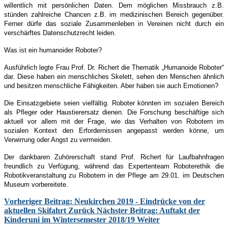
willentlich mit persönlichen Daten. Dem möglichen Missbrauch z.B.
stünden zahlreiche Chancen z.B. im medizinischen Bereich gegenüber.
Ferner dürfe das soziale Zusammenleben in Vereinen nicht durch ein
verschärftes Datenschutzrecht leiden.
Was ist ein humanoider Roboter?
Ausführlich legte Frau Prof. Dr. Richert die Thematik „Humanoide Roboter“
dar. Diese haben ein menschliches Skelett, sehen den Menschen ähnlich
und besitzen menschliche Fähigkeiten. Aber haben sie auch Emotionen?
Die Einsatzgebiete seien vielfältig. Roboter könnten im sozialen Bereich
als Pfleger oder Haustierersatz dienen. Die Forschung beschäftige sich
aktuell vor allem mit der Frage, wie das Verhalten von Robotern im
sozialen Kontext den Erfordernissen angepasst werden könne, um
Verwirrung oder Angst zu vermeiden.
Der dankbaren Zuhörerschaft stand Prof. Richert für Laufbahnfragen
freundlich zu Verfügung, während das Expertenteam Roboterethik die
Robotikveranstaltung zu Robotern in der Pflege am 29.01. im Deutschen
Museum vorbereitete.
Vorheriger Beitrag: Neukirchen 2019 - Eindrücke von der
aktuellen Skifahrt
Zurück
Nächster Beitrag: Auftakt der
Kinderuni im Wintersemester 2018/19
Weiter