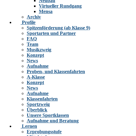
Neubau
Virtueller Rundgang
Mensa
Archiv
Profile
Spitzenförderung (ab Klasse 9)
Sportarten und Partner
FAQ
Team
Musikzweig
Konzept
News
Aufnahme
Proben- und Klassenfahrten
A-Klasse
Konzept
News
Aufnahme
Klassenfahrten
Sportzweig
Überblick
Unsere Sportklassen
Aufnahme und Beratung
Lernen
Erprobungsstufe