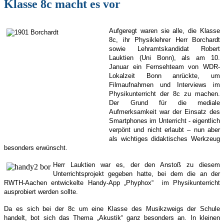
Klasse 8c macht es vor
Aufgeregt waren sie alle, die Klasse
8c, ihr Physiklehrer Herr Borchardt
sowie Lehramtskandidat Robert
Lauktien (Uni Bonn), als am 10.
Januar ein Fernsehteam von WDR-
Lokalzeit Bonn anrückte, um
Filmaufnahmen und Interviews im
Physikunterricht der 8c zu machen.
Der Grund für die mediale
Aufmerksamkeit war der Einsatz des
Smartphones im Unterricht - eigentlich
verpönt und nicht erlaubt – nun aber
als wichtiges didaktisches Werkzeug
besonders erwünscht.
Herr Lauktien war es, der den Anstoß zu diesem
Unterrichtsprojekt gegeben hatte, bei dem die an der
RWTH-Aachen entwickelte Handy-App „Phyphox“ im Physikunterricht
ausprobiert werden sollte.
Da es sich bei der 8c um eine Klasse des Musikzweigs der Schule
handelt, bot sich das Thema „Akustik“ ganz besonders an. In kleinen