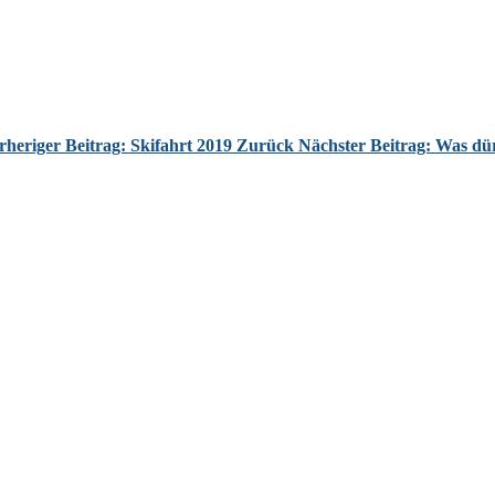
rheriger Beitrag: Skifahrt 2019
Zurück
Nächster Beitrag: Was dü