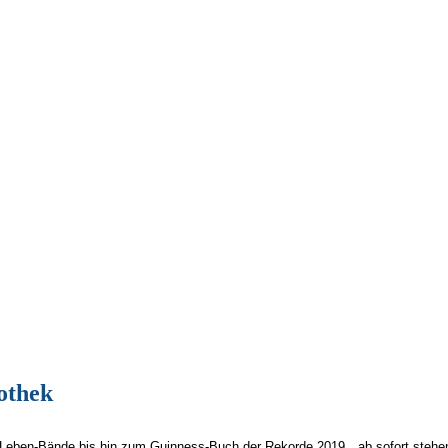
othek
Leben-Bände bis hin zum Guinness-Buch der Rekorde 2019…ab sofort stehen in