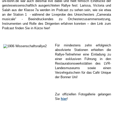
uni-bonn.de war auch diesmal live dabei und hielt filmisch Eindrücke der
geisteswissenschaftlich ausgerichteten Rallye fest: Larissa, Victoria und
Salah aus der Klasse 7a werden im Podcast zu sehen sein, wie sie etwa
an der Station 1 - während der Liveprobe des Uniorchesters „Camerata
musicale“ - Beeindruckendes zu Orchesterzusammensetzung,
Instrumenten und Rolle des Dirigenten erfahren konnten – den Link zum
Podcast finden Sie in Kürze hier!
Für mindestens zehn erfolgreich
absolvierte Stationen erhielten die
Rallye-Teilnehmer eine Einladung zu
einer exklusiven Führung in den
Restaurationswerkstätten des LVR-
Landesmuseums sowie einen
Verzehrgutschein für das Café Unique
der Bonner Uni!
Zur offiziellen Fotogallerie gelangen
Sie
hier
!