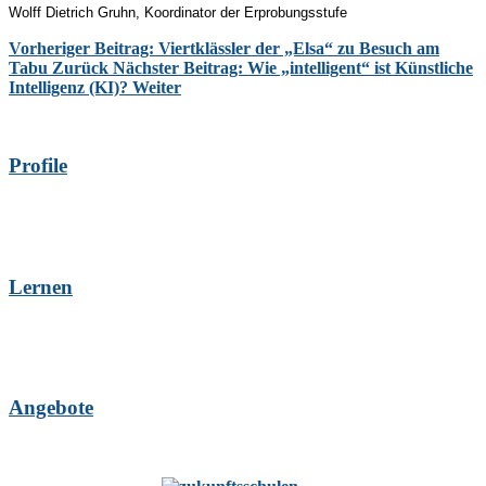
Wolff Dietrich Gruhn, Koordinator der Erprobungsstufe
Vorheriger Beitrag: Viertklässler der „Elsa“ zu Besuch am
Tabu
Zurück
Nächster Beitrag: Wie „intelligent“ ist Künstliche
Intelligenz (KI)?
Weiter
Profile
Lernen
Angebote