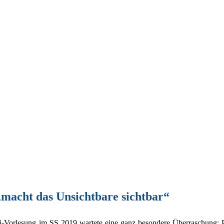
macht das Unsichtbare sichtbar“
i-Vorlesung im SS 2019 wartete eine ganz besondere Überraschung: P