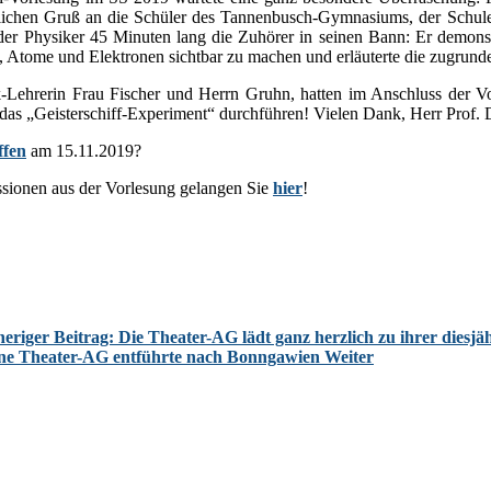
nlichen Gruß an die Schüler des Tannenbusch-Gymnasiums, der Schule, 
er Physiker 45 Minuten lang die Zuhörer in seinen Bann: Er demonstr
 Atome und Elektronen sichtbar zu machen und erläuterte die zugrunde
k-Lehrerin Frau Fischer und Herrn Gruhn, hatten im Anschluss der V
 das „Geisterschiff-Experiment“ durchführen! Vielen Dank, Herr Prof. 
ffen
am 15.11.2019?
essionen aus der Vorlesung gelangen Sie
hier
!
eriger Beitrag: Die Theater-AG lädt ganz herzlich zu ihrer diesj
ine Theater-AG entführte nach Bonngawien
Weiter