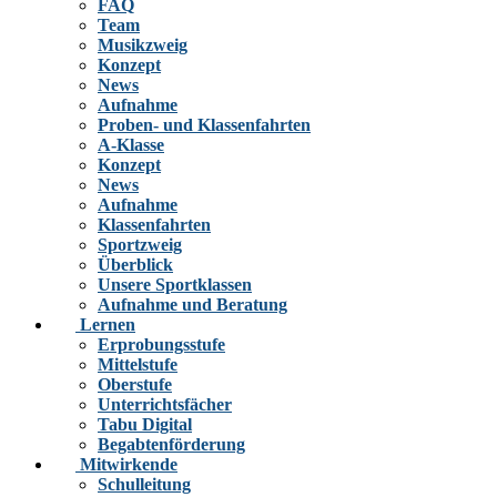
FAQ
Team
Musikzweig
Konzept
News
Aufnahme
Proben- und Klassenfahrten
A-Klasse
Konzept
News
Aufnahme
Klassenfahrten
Sportzweig
Überblick
Unsere Sportklassen
Aufnahme und Beratung
Lernen
Erprobungsstufe
Mittelstufe
Oberstufe
Unterrichtsfächer
Tabu Digital
Begabtenförderung
Mitwirkende
Schulleitung