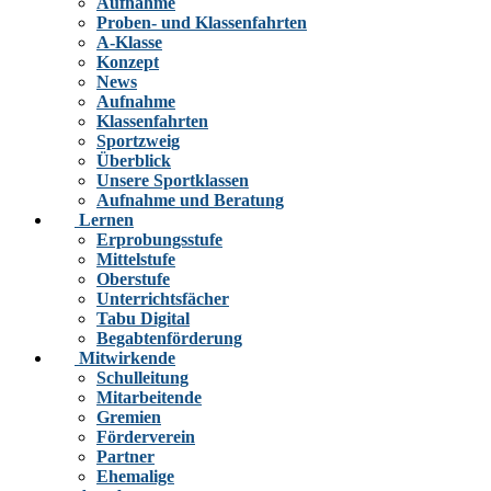
Aufnahme
Proben- und Klassenfahrten
A-Klasse
Konzept
News
Aufnahme
Klassenfahrten
Sportzweig
Überblick
Unsere Sportklassen
Aufnahme und Beratung
Lernen
Erprobungsstufe
Mittelstufe
Oberstufe
Unterrichtsfächer
Tabu Digital
Begabtenförderung
Mitwirkende
Schulleitung
Mitarbeitende
Gremien
Förderverein
Partner
Ehemalige