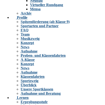
Neubau
Virtueller Rundgang
Mensa
Archiv
Profile
Spitzenförderung (ab Klasse 9)
Sportarten und Partner
FAQ
Team
Musikzweig
Konzept
News
Aufnahme
Proben- und Klassenfahrten
A-Klasse
Konzept
News
Aufnahme
Klassenfahrten
Sportzweig
Überblick
Unsere Sportklassen
Aufnahme und Beratung
Lernen
Erprobungsstufe