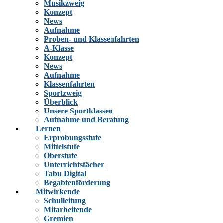
Musikzweig
Konzept
News
Aufnahme
Proben- und Klassenfahrten
A-Klasse
Konzept
News
Aufnahme
Klassenfahrten
Sportzweig
Überblick
Unsere Sportklassen
Aufnahme und Beratung
Lernen
Erprobungsstufe
Mittelstufe
Oberstufe
Unterrichtsfächer
Tabu Digital
Begabtenförderung
Mitwirkende
Schulleitung
Mitarbeitende
Gremien