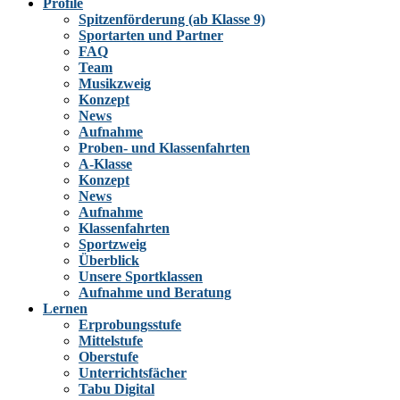
Profile
Spitzenförderung (ab Klasse 9)
Sportarten und Partner
FAQ
Team
Musikzweig
Konzept
News
Aufnahme
Proben- und Klassenfahrten
A-Klasse
Konzept
News
Aufnahme
Klassenfahrten
Sportzweig
Überblick
Unsere Sportklassen
Aufnahme und Beratung
Lernen
Erprobungsstufe
Mittelstufe
Oberstufe
Unterrichtsfächer
Tabu Digital