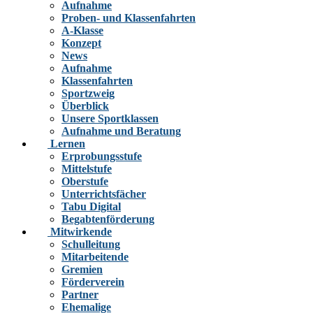
Aufnahme
Proben- und Klassenfahrten
A-Klasse
Konzept
News
Aufnahme
Klassenfahrten
Sportzweig
Überblick
Unsere Sportklassen
Aufnahme und Beratung
Lernen
Erprobungsstufe
Mittelstufe
Oberstufe
Unterrichtsfächer
Tabu Digital
Begabtenförderung
Mitwirkende
Schulleitung
Mitarbeitende
Gremien
Förderverein
Partner
Ehemalige