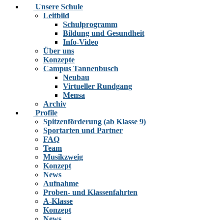
Unsere Schule
Leitbild
Schulprogramm
Bildung und Gesundheit
Info-Video
Über uns
Konzepte
Campus Tannenbusch
Neubau
Virtueller Rundgang
Mensa
Archiv
Profile
Spitzenförderung (ab Klasse 9)
Sportarten und Partner
FAQ
Team
Musikzweig
Konzept
News
Aufnahme
Proben- und Klassenfahrten
A-Klasse
Konzept
News