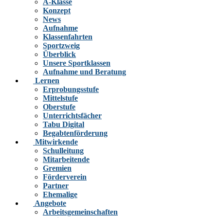
A-Klasse
Konzept
News
Aufnahme
Klassenfahrten
Sportzweig
Überblick
Unsere Sportklassen
Aufnahme und Beratung
Lernen
Erprobungsstufe
Mittelstufe
Oberstufe
Unterrichtsfächer
Tabu Digital
Begabtenförderung
Mitwirkende
Schulleitung
Mitarbeitende
Gremien
Förderverein
Partner
Ehemalige
Angebote
Arbeitsgemeinschaften