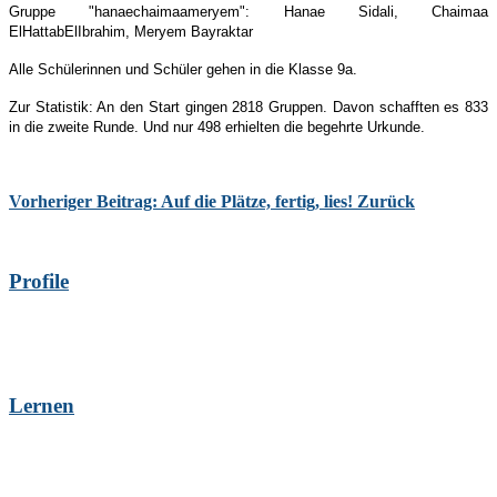
Gruppe "hanaechaimaameryem": Hanae Sidali, Chaimaa
ElHattabElIbrahim, Meryem Bayraktar
Alle Schülerinnen und Schüler gehen in die Klasse 9a.
Zur Statistik: An den Start gingen 2818 Gruppen. Davon schafften es 833
in die zweite Runde. Und nur 498 erhielten die begehrte Urkunde.
Vorheriger Beitrag: Auf die Plätze, fertig, lies!
Zurück
Profile
Lernen