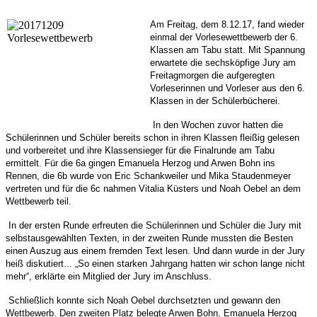
Am Freitag, dem 8.12.17, fand wieder
einmal der Vorlesewettbewerb der 6.
Klassen am Tabu statt.
Mit Spannung
erwartete die sechsköpfige Jury am
Freitagmorgen die aufgeregten
Vorleserinnen und Vorleser aus den 6.
Klassen in der Schülerbücherei.
In den Wochen zuvor hatten die
Schülerinnen und Schüler bereits schon in ihren Klassen fleißig gelesen
und vorbereitet und ihre Klassensieger für die Finalrunde am Tabu
ermittelt. Für die 6a gingen Emanuela Herzog und Arwen Bohn ins
Rennen, die 6b wurde von Eric Schankweiler und Mika Staudenmeyer
vertreten und für die 6c nahmen Vitalia Küsters und Noah Oebel an dem
Wettbewerb teil.
In der ersten Runde erfreuten die Schülerinnen und Schüler die Jury mit
selbstausgewählten Texten, in der zweiten Runde mussten die Besten
einen Auszug aus einem fremden Text lesen. Und dann wurde in der Jury
heiß diskutiert... „So einen starken Jahrgang hatten wir schon lange nicht
mehr“, erklärte ein Mitglied der Jury im Anschluss.
Schließlich konnte sich Noah Oebel durchsetzten und gewann den
Wettbewerb. Den zweiten Platz belegte Arwen Bohn, Emanuela Herzog