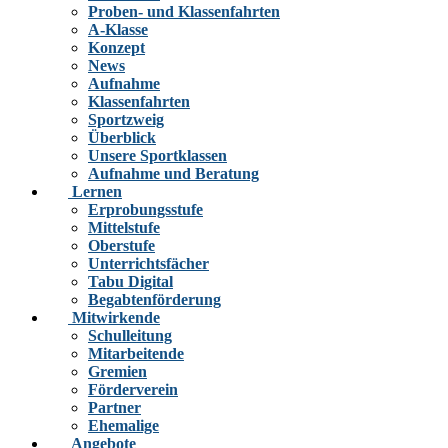
Proben- und Klassenfahrten
A-Klasse
Konzept
News
Aufnahme
Klassenfahrten
Sportzweig
Überblick
Unsere Sportklassen
Aufnahme und Beratung
Lernen
Erprobungsstufe
Mittelstufe
Oberstufe
Unterrichtsfächer
Tabu Digital
Begabtenförderung
Mitwirkende
Schulleitung
Mitarbeitende
Gremien
Förderverein
Partner
Ehemalige
Angebote