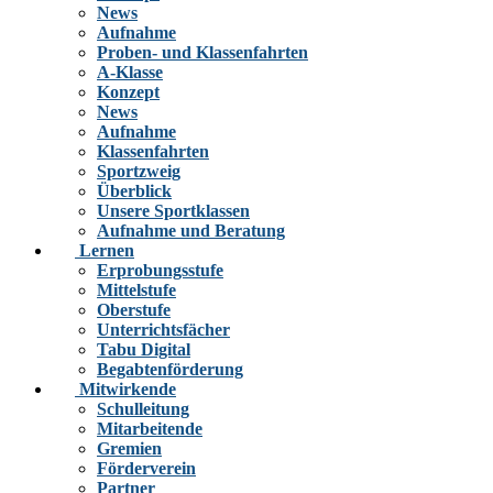
News
Aufnahme
Proben- und Klassenfahrten
A-Klasse
Konzept
News
Aufnahme
Klassenfahrten
Sportzweig
Überblick
Unsere Sportklassen
Aufnahme und Beratung
Lernen
Erprobungsstufe
Mittelstufe
Oberstufe
Unterrichtsfächer
Tabu Digital
Begabtenförderung
Mitwirkende
Schulleitung
Mitarbeitende
Gremien
Förderverein
Partner