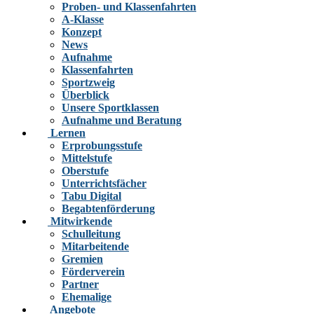
Proben- und Klassenfahrten
A-Klasse
Konzept
News
Aufnahme
Klassenfahrten
Sportzweig
Überblick
Unsere Sportklassen
Aufnahme und Beratung
Lernen
Erprobungsstufe
Mittelstufe
Oberstufe
Unterrichtsfächer
Tabu Digital
Begabtenförderung
Mitwirkende
Schulleitung
Mitarbeitende
Gremien
Förderverein
Partner
Ehemalige
Angebote