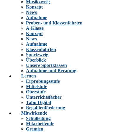
Musikzweig
Konzept
News
Aufnahme
Proben- und Klassenfahrten
A-Klasse
Konzept
News
Aufnahme
Klassenfahrten
Sportzweig
Überblick
Unsere Sportklassen
Aufnahme und Beratung
Lernen
Erprobungsstufe
Mittelstufe
Oberstufe
Unterrichtsfächer
Tabu Digital
Begabtenförderung
Mitwirkende
Schulleitung
Mitarbeitende
Gremien