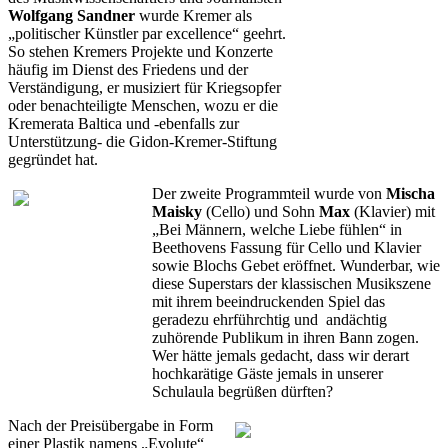
Wolfgang Sandner
wurde Kremer als
„politischer Künstler par excellence“ geehrt.
So stehen Kremers Projekte und Konzerte
häufig im Dienst des Friedens und der
Verständigung, er musiziert für Kriegsopfer
oder benachteiligte Menschen, wozu er die
Kremerata Baltica und -ebenfalls zur
Unterstützung- die Gidon-Kremer-Stiftung
gegründet hat.
Der zweite Programmteil wurde von
Mischa
Maisky
(Cello) und Sohn
Max
(Klavier) mit
„Bei Männern, welche Liebe fühlen“ in
Beethovens Fassung für Cello und Klavier
sowie Blochs Gebet eröffnet. Wunderbar, wie
diese Superstars der klassischen Musikszene
mit ihrem beeindruckenden Spiel das
geradezu ehrführchtig und andächtig
zuhörende Publikum in ihren Bann zogen.
Wer hätte jemals gedacht, dass wir derart
hochkarätige Gäste jemals in unserer
Schulaula begrüßen dürften?
Nach der Preisübergabe in Form
einer Plastik namens „Evolute“