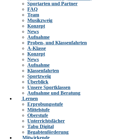
Sportarten und Partner
FAQ
Team
Musikzweig
Konzept
News
Aufnahme
Proben- und Klassenfahrten
A-Klasse
Konzept
News
Aufnahme
Klassenfahrten
Sportzweig
Überblick
Unsere Sportklassen
Aufnahme und Beratung
Lernen
Erprobungsstufe
Mittelstufe
Oberstufe
Unterrichtsfächer
Tabu Digital
Begabtenförderung
Mitwirkende