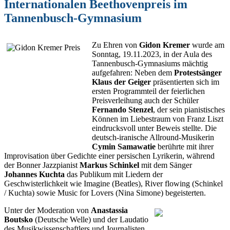
Internationalen Beethovenpreis im
Tannenbusch-Gymnasium
Zu Ehren von
Gidon Kremer
wurde am
Sonntag, 19.11.2023, in der Aula des
Tannenbusch-Gymnasiums mächtig
aufgefahren: Neben dem
Protestsänger
Klaus der Geiger
präsentierten sich im
ersten Programmteil der feierlichen
Preisverleihung auch der Schüler
Fernando Stenzel
, der sein pianistisches
Können im Liebestraum von Franz Liszt
eindrucksvoll unter Beweis stellte. Die
deutsch-iranische Allround-Musikerin
Cymin Samawatie
berührte mit ihrer
Improvisation über Gedichte einer persischen Lyrikerin, während
der Bonner Jazzpianist
Markus Schinkel
mit dem Sänger
Johannes Kuchta
das Publikum mit Liedern der
Geschwisterlichkeit wie Imagine (Beatles), River flowing (Schinkel
/ Kuchta) sowie Music for Lovers (Nina Simone) begeisterten.
Unter der Moderation von
Anastassia
Boutsko
(Deutsche Welle) und der Laudatio
des Musikwissenschaftlers und Journalisten