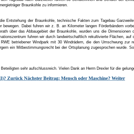
nergieträger Braunkohle zu informieren.
ie Entstehung der Braunkohle, technische Fakten zum Tagebau Garzweiler,
 bewegen. Dabei fuhren wir z. B. an Kilometer langen Förderbändern vorbei
erath über das Abbaugebiet der Braunkohle, wurden uns die Dimensionen 
ionszentrum fuhren wir durch landwirtschaftlich rekultivierte Flächen, auf 
on RWE betriebener Windpark mit 30 Windrädern, die den Umschwung zur re
rgern ein Mitbestimmungsrecht bei der Ortsplanung zugesprochen wurde. S
e Beteiligten sehr aufschlussreich. Vielen Dank an Herrn Drexler für die gelu
KI)?
Zurück
Nächster Beitrag: Mensch oder Maschine?
Weiter