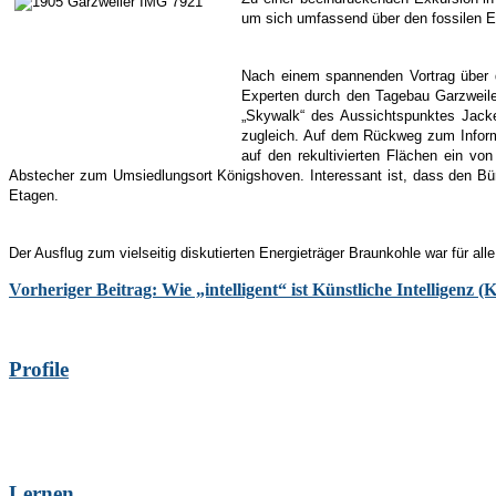
um sich umfassend über den fossilen E
Nach einem spannenden Vortrag über d
Experten durch den Tagebau Garzweiler
„Skywalk“ des Aussichtspunktes Jack
zugleich. Auf dem Rückweg zum Informat
auf den rekultivierten Flächen ein v
Abstecher zum Umsiedlungsort Königshoven. Interessant ist, dass den Bü
Etagen.
Der Ausflug zum vielseitig diskutierten Energieträger Braunkohle war für all
Vorheriger Beitrag: Wie „intelligent“ ist Künstliche Intelligenz (
Profile
Lernen