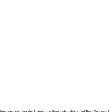
hrungsphase unter der Leitung von Frau Lichtenthäler und Frau Doerinckel,