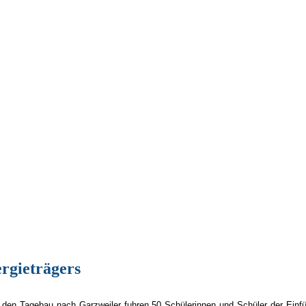
ergieträgers
 den Tagebau nach Garzweiler fuhren 50 Schülerinnen und Schüler der Einfü